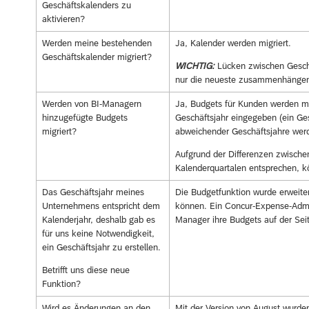
Geschäftskalenders zu
aktivieren?
Werden meine bestehenden
Ja, Kalender werden migriert.
Geschäftskalender migriert?
WICHTIG:
Lücken zwischen Geschä
nur die neueste zusammenhängen
Werden von BI-Managern
Ja, Budgets für Kunden werden mi
hinzugefügte Budgets
Geschäftsjahr eingegeben (ein Ges
migriert?
abweichender Geschäftsjahre werde
Aufgrund der Differenzen zwische
Kalenderquartalen entsprechen, k
Das Geschäftsjahr meines
Die Budgetfunktion wurde erweite
Unternehmens entspricht dem
können. Ein Concur-Expense-Admin
Kalenderjahr, deshalb gab es
Manager ihre Budgets auf der Sei
für uns keine Notwendigkeit,
ein Geschäftsjahr zu erstellen.
Betrifft uns diese neue
Funktion?
Wird es Änderungen an den
Mit der Version von August wurden