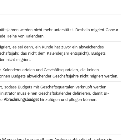
ftsjahren werden nicht mehr unterstützt. Deshalb migriert Concur
de Reihe von Kalendern.
griert, es sei denn, ein Kunde hat zuvor ein abweichendes
chäftsjahr, das nicht dem Kalenderjahr entspricht). Budgets
n nicht migriert.
n Kalenderquartalen und Geschäftsquartalen, die keinen
önnen Budgets abweichender Geschäftsjahre nicht migriert werden.
rt, sodass Budgets mit Geschäftsquartalen verknüpft werden
istrator muss einen Geschäftskalender definieren, damit BI-
te
Abrechnungsbudget
hinzufügen und pflegen können.
 Warnungen der verwertbaren Analysen aktualisiert, sodass sie