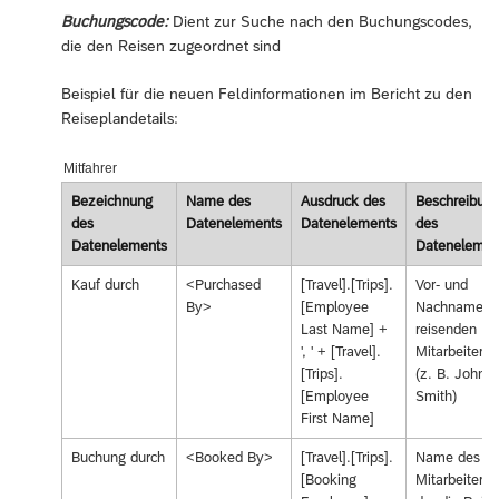
Buchungscode:
Dient zur Suche nach den Buchungscodes,
die den Reisen zugeordnet sind
Beispiel für die neuen Feldinformationen im Bericht zu den
Reiseplandetails:
Mitfahrer
Bezeichnung
Name des
Ausdruck des
Beschreibun
des
Datenelements
Datenelements
des
Datenelements
Datenelemen
Kauf durch
<Purchased
[Travel].[Trips].
Vor- und
By>
[Employee
Nachname d
Last Name] +
reisenden
', ' + [Travel].
Mitarbeiters
[Trips].
(z. B. John
[Employee
Smith)
First Name]
Buchung durch
<Booked By>
[Travel].[Trips].
Name des
[Booking
Mitarbeiters,