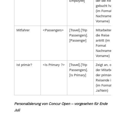
Employee]
der die Reise
gebucht hat
(im Format
Nachname,
Vorname)
Mitfahrer
<Passengers>
[Travel].[Trip
Mitarbeiter, 
Passengers].
die Reise
[Passenger]
antritt (im
Format
Nachname,
Vorname)
Ist primär?
<Is Primary ?>
[Travel].[Trip
Zeigt an, ob
Passengers].
der Mitarbeit
[Is Primary]
der primäre
Reisende ist
(im Format
Ja/Nein)
Personalisierung von Concur Open – vorgesehen für Ende
Juli