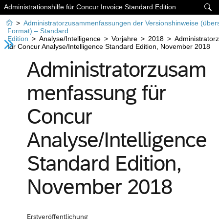
Administrationshilfe für Concur Invoice Standard Edition


>
Administratorzusammenfassungen der Versionshinweise (über
Format) – Standard
Edition
>
Analyse/Intelligence
>
Vorjahre
>
2018
>
Administrato
für Concur Analyse/Intelligence Standard Edition, November 2018
Administratorzusam
menfassung für
Concur
Analyse/Intelligence
Standard Edition,
November 2018
Erstveröffentlichung