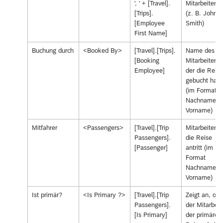
', ' + [Travel].
Mitarbeiters
[Trips].
(z. B. John
[Employee
Smith)
First Name]
Buchung durch
<Booked By>
[Travel].[Trips].
Name des
[Booking
Mitarbeiters,
Employee]
der die Reise
gebucht hat
(im Format
Nachname,
Vorname)
Mitfahrer
<Passengers>
[Travel].[Trip
Mitarbeiter, 
Passengers].
die Reise
[Passenger]
antritt (im
Format
Nachname,
Vorname)
Ist primär?
<Is Primary ?>
[Travel].[Trip
Zeigt an, ob
Passengers].
der Mitarbeit
[Is Primary]
der primäre