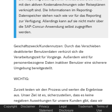
mit den aktiven Kostenabrechnungen oder Reiseplänen
verknüpft sind. Die Informationen im Reporting-
Datenspeicher stehen nach wie vor für das Reporting
zur Verfügung. Allerdings kann auf sie nicht mehr über
die SAP-Concur-Anwendung selbst zugegriffen
werden.
Geschäftszweck/Kundennutzen: Durch das Verschieben
deaktivierter Benutzerdaten verkürzt sich die
Verarbeitungszeit für Vorgänge. Außerdem wird für
personenbezogene Daten inaktiver Benutzer eine sicherere
Umgebung bereitgestellt.
WICHTIG:
Zurzeit testen wir den Prozess und werten die Ergebnisse
aus. Unser Ziel ist es, sicherzustellen, dass es keine
negativen Auswirkungen für unsere Kunden gibt, dass wir
alle relevanten Szenarios berücksichtigt haben und der
Copyright
Disclaimer
Privacy
Legal
Trademark
Terms of
Statement
Disclosure
Use
Archivierungsprozess die gewünschten Ergebnisse liefert.