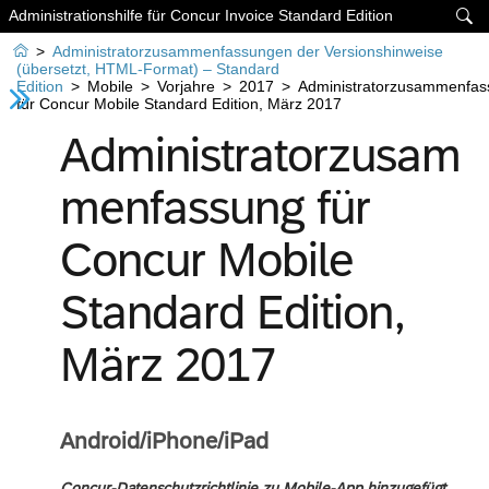
Administrationshilfe für Concur Invoice Standard Edition


>
Administratorzusammenfassungen der Versionshinweise
(übersetzt, HTML-Format) – Standard
Edition
>
Mobile
>
Vorjahre
>
2017
>
Administratorzusammenfas
für Concur Mobile Standard Edition, März 2017
Administratorzusam
menfassung für
Concur Mobile
Standard Edition,
März 2017
Android/iPhone/iPad
Concur-Datenschutzrichtlinie zu Mobile-App hinzugefügt