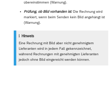
übereinstimmen (Warnung).
Prüfung, ob Bild vorhanden ist:
Die Rechnung wird
markiert, wenn beim Senden kein Bild angehängt ist
(Warnung).
Hinweis
Eine Rechnung mit Bild aber nicht genehmigtem
Lieferanten wird in jedem Fall gekennzeichnet,
während Rechnungen mit genehmigten Lieferanten
jedoch ohne Bild eingereicht werden können.