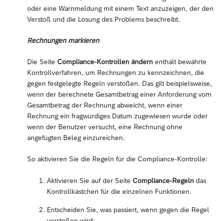
oder eine Warnmeldung mit einem Text anzuzeigen, der den
Verstoß und die Lösung des Problems beschreibt.
Rechnungen markieren
Die Seite
Compliance-Kontrollen ändern
enthält bewährte
Kontrollverfahren, um Rechnungen zu kennzeichnen, die
gegen festgelegte Regeln verstoßen. Das gilt beispielsweise,
wenn der berechnete Gesamtbetrag einer Anforderung vom
Gesamtbetrag der Rechnung abweicht, wenn einer
Rechnung ein fragwürdiges Datum zugewiesen wurde oder
wenn der Benutzer versucht, eine Rechnung ohne
angefügten Beleg einzureichen.
So aktivieren Sie die Regeln für die Compliance-Kontrolle:
Aktivieren Sie auf der Seite
Compliance-Regeln
das
Kontrollkästchen für die einzelnen Funktionen.
Entscheiden Sie, was passiert, wenn gegen die Regel
verstoßen wird: