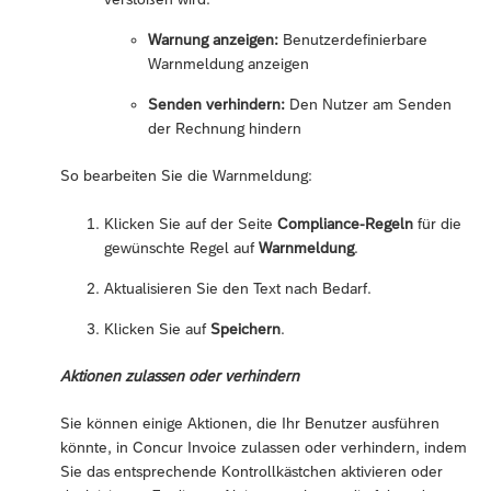
Warnung anzeigen:
Benutzerdefinierbare
Warnmeldung anzeigen
Senden verhindern:
Den Nutzer am Senden
der Rechnung hindern
So bearbeiten Sie die Warnmeldung:
Klicken Sie auf der Seite
Compliance-Regeln
für die
gewünschte Regel auf
Warnmeldung
.
Aktualisieren Sie den Text nach Bedarf.
Klicken Sie auf
Speichern
.
Aktionen zulassen oder verhindern
Sie können einige Aktionen, die Ihr Benutzer ausführen
könnte, in Concur Invoice zulassen oder verhindern, indem
Sie das entsprechende Kontrollkästchen aktivieren oder