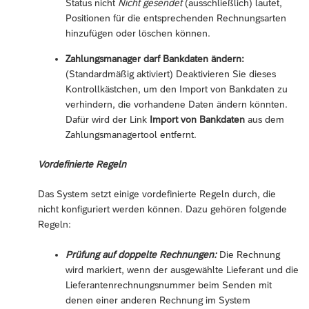
Status nicht
Nicht gesendet
(ausschließlich) lautet,
Positionen für die entsprechenden Rechnungsarten
hinzufügen oder löschen können.
Zahlungsmanager darf Bankdaten ändern:
(Standardmäßig aktiviert) Deaktivieren Sie dieses
Kontrollkästchen, um den Import von Bankdaten zu
verhindern, die vorhandene Daten ändern könnten.
Dafür wird der Link
Import von Bankdaten
aus dem
Zahlungsmanagertool entfernt.
Vordefinierte Regeln
Das System setzt einige vordefinierte Regeln durch, die
nicht konfiguriert werden können. Dazu gehören folgende
Regeln:
Prüfung auf doppelte Rechnungen:
Die Rechnung
wird markiert, wenn der ausgewählte Lieferant und die
Lieferantenrechnungsnummer beim Senden mit
denen einer anderen Rechnung im System