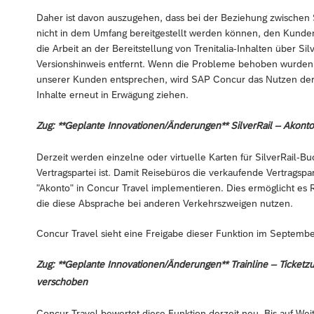
Daher ist davon auszugehen, dass bei der Beziehung zwischen S
nicht in dem Umfang bereitgestellt werden können, den Kund
die Arbeit an der Bereitstellung von Trenitalia-Inhalten über Si
Versionshinweis entfernt. Wenn die Probleme behoben wurden
unserer Kunden entsprechen, wird SAP Concur das Nutzen der Si
Inhalte erneut in Erwägung ziehen.
Zug: **Geplante Innovationen/Änderungen** SilverRail – Akont
Derzeit werden einzelne oder virtuelle Karten für SilverRail-B
Vertragspartei ist. Damit Reisebüros die verkaufende Vertragsp
"Akonto" in Concur Travel implementieren. Dies ermöglicht es 
die diese Absprache bei anderen Verkehrszweigen nutzen.
Concur Travel sieht eine Freigabe dieser Funktion im Septemb
Zug: **Geplante Innovationen/Änderungen** Trainline – Ticketzu
verschoben
Concur Travel bewertet diese Funktion derzeit neu. Bis auf Weit