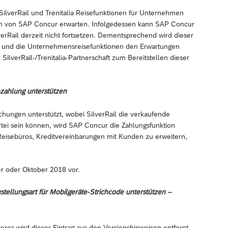
ilverRail und Trenitalia Reisefunktionen für Unternehmen
en von SAP Concur erwarten. Infolgedessen kann SAP Concur
lverRail derzeit nicht fortsetzen. Dementsprechend wird dieser
 und die Unternehmensreisefunktionen den Erwartungen
lverRail-/Trenitalia-Partnerschaft zum Bereitstellen dieser
ozahlung unterstützen
uchungen unterstützt, wobei SilverRail die verkaufende
artei sein können, wird SAP Concur die Zahlungsfunktion
Reisebüros, Kreditvereinbarungen mit Kunden zu erweitern,
er oder Oktober 2018 vor.
stellungsart für Mobilgeräte-Strichcode unterstützen –
eres wird dieser Eintrag aus den Versionshinweisen entfernt.