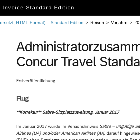
r Invoice Standard Edition
ersetzt, HTML-Format) – Standard Edition
>
Reisen
>
Vorjahre
>
20
Administratorzusamm
Concur Travel Standar
Erstveröffentlichung
Flug
**Korrektur** Sabre-Sitzplatzzuweisung, Januar 2017
Im Januar 2017 wurde im Versionshinweis
Sabre – ungültige S
Airlines (UA) und/oder American Airlines (AA)
darauf hingewiese
(PNR) ohne Sitzplatzzuweisung erstellt werden, wenn ein Benu