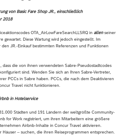
ung von Basic Fare Shop JR., einschließlich
r 2018
erviceaktionscodes OTA_AirLowFareSearchLLSRQ in
allen
seiner
e gewartet. Diese Wartung wird jedoch eingestellt. Im
r den JR.-Einkauf bestimmten Referenzen und Funktionen
en, dass die von ihnen verwendeten Sabre-Pseudostadtcodes
nfiguriert sind. Wenden Sie sich an Ihren Sabre-Vertreter,
Ihrer PCCs in Sabre haben. PCCs, die nach dem Deaktivieren
ncur Travel nicht funktionieren.
rbnb in Hotelservice
ls 81.000 Städten und 191 Ländern der weltgrößte Community-
 for Work registriert, um ihren Mitarbeitern eine größere
ternehmen Airbnb-Inhalte in Concur Travel aktivieren.
er Häuser – suchen, die ihren Reiseprogrammen entsprechen.