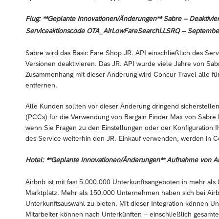
Flug: **Geplante Innovationen/Änderungen** Sabre – Deaktivier
Serviceaktionscode OTA_AirLowFareSearchLLSRQ – Septembe
Sabre wird das Basic Fare Shop JR. API einschließlich des S
Versionen deaktivieren. Das JR. API wurde viele Jahre von Sabr
Zusammenhang mit dieser Änderung wird Concur Travel alle fü
entfernen.
Alle Kunden sollten vor dieser Änderung dringend sicherstell
(PCCs) für die Verwendung von Bargain Finder Max von Sabre ko
wenn Sie Fragen zu den Einstellungen oder der Konfiguration 
des Service weiterhin den JR.-Einkauf verwenden, werden in Co
Hotel: **Geplante Innovationen/Änderungen** Aufnahme von Ai
Airbnb ist mit fast 5.000.000 Unterkunftsangeboten in mehr a
Marktplatz. Mehr als 150.000 Unternehmen haben sich bei Airbnb
Unterkunftsauswahl zu bieten. Mit dieser Integration können Un
Mitarbeiter können nach Unterkünften – einschließlich gesamt