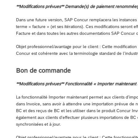
**Modifications prévues** Demande(s) de paiement renommée(s
Dans une future version, SAP Concur remplacera les instances 
terme « facture » (et ses itérations). Ces modifications seront e
Facture et dans toutes les autres documentations SAP Concur o
Objet professionnel/avantage pour le client : Cette modificatio
Concur est cohérente avec la terminologie standard de l'industr
Bon de commande
**Modifications prévues** Fonctionnalité « Importer maintenant
La fonctionnalité Importer maintenant permet aux clients d'im
dans Invoice, sans avoir à attendre une importation prévue de nu
BC et des reçus de BC et les utiliser dans le produit Concur I
également aux clients d'effectuer plusieurs importations de BC
synchronisées et à jour.
Objet professionnel/avantage pour le client : Cette fonctionnal