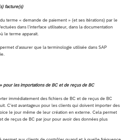
) facture(s)
du terme « demande de paiement » (et ses itérations) par le
ffectuées dans l'interface utilisateur, dans la documentation
ù le terme apparait.
n permet d’assurer que la terminologie utilisée dans SAP
ie.
 » pour les importations de BC et de reçus de BC
porter immédiatement des fichiers de BC et de reçus de BC
it. C’est avantageux pour les clients qui doivent importer des
nvoice le jour même de leur création en externe. Cela permet
 et de reçus de BC par jour pour avoir des données plus
ité permet aux clients de contrôler quand et à quelle fréquence