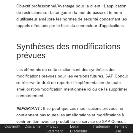
Objectif professionnel/Avantage pour le client : L’application
de restrictions sur la longueur du mot de passe et le nom
d’utilisateur améliore les normes de sécurité concernant les
rappels effectués par le biais du connecteur d’applications.
Synthèses des modifications
prévues
Les éléments de cette section sont des synthèses des
modifications prévues pour les versions futures. SAP Concur
se réserve le droit de reporter l’implémentation de toute
amélioration/modification mentionnée ici ou de la supprimer
complètement.
IMPORTANT :
Il se peut que ces modifications prévues ne
contiennent pas toutes les améliorations et modifications à
venir en lien avec ce produit ou ce service de SAP Concur.
Copyright
Disclaimer
Privacy
Legal
Trademark
Terms of
Les modifications prévues qui s’appliquent à plusieurs
Statement
Disclosure
Use