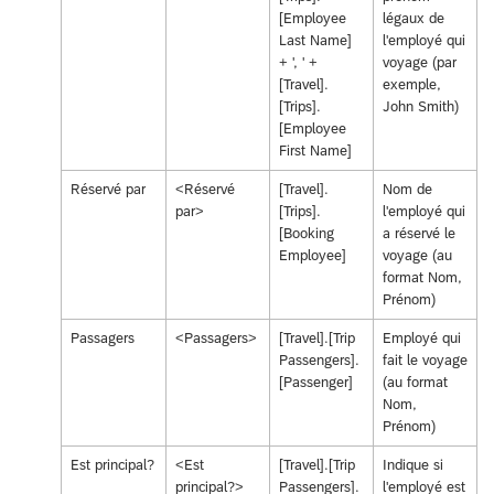
[Employee
légaux de
Last Name]
l'employé qui
+ ', ' +
voyage (par
[Travel].
exemple,
[Trips].
John Smith)
[Employee
First Name]
Réservé par
<Réservé
[Travel].
Nom de
par>
[Trips].
l'employé qui
[Booking
a réservé le
Employee]
voyage (au
format Nom,
Prénom)
Passagers
<Passagers>
[Travel].[Trip
Employé qui
Passengers].
fait le voyage
[Passenger]
(au format
Nom,
Prénom)
Est principal?
<Est
[Travel].[Trip
Indique si
principal?>
Passengers].
l'employé est