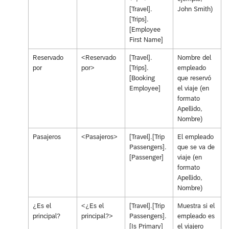
[Travel].
John Smith)
[Trips].
[Employee
First Name]
Reservado
<Reservado
[Travel].
Nombre del
por
por>
[Trips].
empleado
[Booking
que reservó
Employee]
el viaje (en
formato
Apellido,
Nombre)
Pasajeros
<Pasajeros>
[Travel].[Trip
El empleado
Passengers].
que se va de
[Passenger]
viaje (en
formato
Apellido,
Nombre)
¿Es el
<¿Es el
[Travel].[Trip
Muestra si el
principal?
principal?>
Passengers].
empleado es
[Is Primary]
el viajero