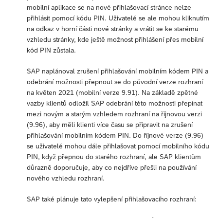
mobilní aplikace se na nové přihlašovací stránce nelze
přihlásit pomocí kódu PIN. Uživatelé se ale mohou kliknutím
na odkaz v horní části nové stránky a vrátit se ke starému
vzhledu stránky, kde ještě možnost přihlášení přes mobilní
kód PIN zůstala.
SAP naplánoval zrušení přihlašování mobilním kódem PIN a
odebrání možnosti přepnout se do původní verze rozhraní
na květen 2021 (mobilní verze 9.91). Na základě zpětné
vazby klientů odložil SAP odebrání této možnosti přepínat
mezi novým a starým vzhledem rozhraní na říjnovou verzi
(9.96), aby měli klienti více času se připravit na zrušení
přihlašování mobilním kódem PIN. Do říjnové verze (9.96)
se uživatelé mohou dále přihlašovat pomocí mobilního kódu
PIN, když přepnou do starého rozhraní, ale SAP klientům
důrazně doporučuje, aby co nejdříve přešli na používání
nového vzhledu rozhraní.
SAP také plánuje tato vylepšení přihlašovacího rozhraní: