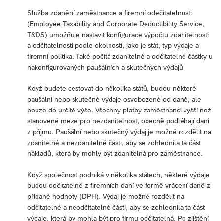
Služba zdanění zaměstnance a firemní odečitatelnosti
(Employee Taxability and Corporate Deductibility Service,
T&DS) umožňuje nastavit konfigurace výpočtu zdanitelnosti
a odčitatelnosti podle okolností, jako je stát, typ výdaje a
firemní politika. Také počítá zdanitelné a odčitatelné částky u
nakonfigurovaných paušálních a skutečných výdajů.
Když budete cestovat do několika států, budou některé
paušální nebo skutečné výdaje osvobozené od daně, ale
pouze do určité výše. Všechny platby zaměstnanci vyšší než
stanovené meze pro nezdanitelnost, obecně podléhají dani
z příjmu. Paušální nebo skutečný výdaj je možné rozdělit na
zdanitelné a nezdanitelné části, aby se zohlednila ta část
nákladů, která by mohly být zdanitelná pro zaměstnance.
Když společnost podniká v několika státech, některé výdaje
budou odčitatelné z firemních daní ve formě vrácení daně z
přidané hodnoty (DPH). Výdaj je možné rozdělit na
odčitatelné a neodčitatelné části, aby se zohlednila ta část
výdaje, která by mohla být pro firmu odčitatelná. Po zjištění