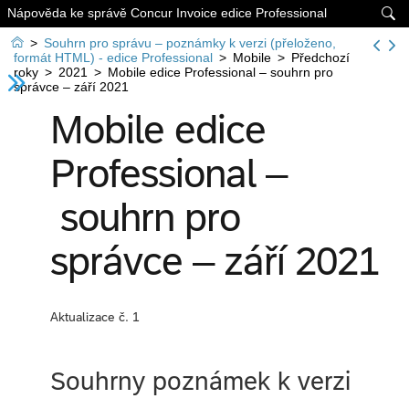
Nápověda ke správě Concur Invoice edice Professional


>
Souhrn pro správu – poznámky k verzi (přeloženo,
formát HTML) - edice Professional
>
Mobile
>
Předchozí
roky
>
2021
>
Mobile edice Professional – souhrn pro
správce – září 2021
Mobile edice
Professional –
souhrn pro
správce – září 2021
Aktualizace č. 1
Souhrny poznámek k verzi