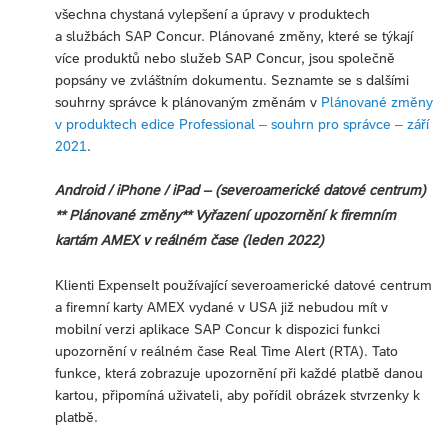
všechna chystaná vylepšení a úpravy v produktech
a službách SAP Concur. Plánované změny, které se týkají
více produktů nebo služeb SAP Concur, jsou společně
popsány ve zvláštním dokumentu. Seznamte se s dalšími
souhrny správce k plánovaným změnám v
Plánované změny
v produktech edice Professional – souhrn pro správce – září
2021
.
Android / iPhone / iPad – (severoamerické datové centrum)
** Plánované změny** Vyřazení upozornění k firemním
kartám AMEX v reálném čase (leden 2022)
Klienti ExpenseIt používající severoamerické datové centrum
a firemní karty AMEX vydané v USA již nebudou mít v
mobilní verzi aplikace SAP Concur k dispozici funkci
upozornění v reálném čase Real Time Alert (RTA). Tato
funkce, která zobrazuje upozornění při každé platbě danou
kartou, připomíná uživateli, aby pořídil obrázek stvrzenky k
platbě.