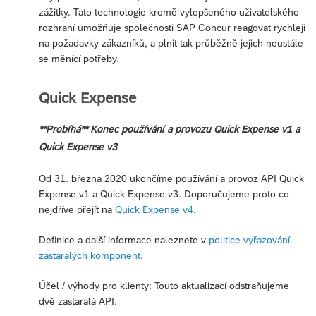
zážitky. Tato technologie kromě vylepšeného uživatelského
rozhraní umožňuje společnosti SAP Concur reagovat rychleji
na požadavky zákazníků, a plnit tak průběžně jejich neustále
se měnící potřeby.
Quick Expense
**Probíhá** Konec používání a provozu Quick Expense v1 a
Quick Expense v3
Od 31. března 2020 ukončíme používání a provoz API Quick
Expense v1 a Quick Expense v3. Doporučujeme proto co
nejdříve přejít na
Quick Expense v4
.
Definice a další informace naleznete v
politice vyřazování
zastaralých komponent
.
Účel / výhody pro klienty: Touto aktualizací odstraňujeme
dvě zastaralá API.