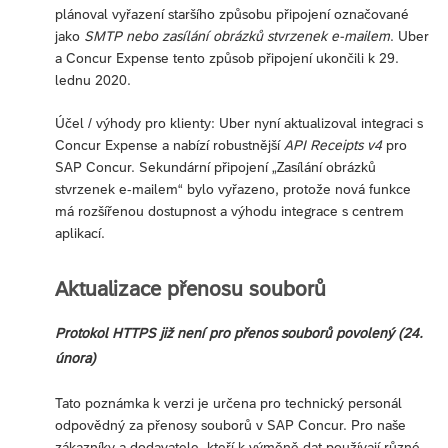
plánoval vyřazení staršího způsobu připojení označované
jako
SMTP nebo zasílání obrázků stvrzenek e-mailem
. Uber
a Concur Expense tento způsob připojení ukončili k 29.
lednu 2020.
Účel / výhody pro klienty: Uber nyní aktualizoval integraci s
Concur Expense a nabízí robustnější
API Receipts v4
pro
SAP Concur. Sekundární připojení „Zasílání obrázků
stvrzenek e-mailem“ bylo vyřazeno, protože nová funkce
má rozšířenou dostupnost a výhodu integrace s centrem
aplikací.
Aktualizace přenosu souborů
Protokol HTTPS již není pro přenos souborů povolený (24.
února)
Tato poznámka k verzi je určena pro technický personál
odpovědný za přenosy souborů v SAP Concur. Pro naše
zákazníky a dodavatele, kteří k výměně dat používají různé