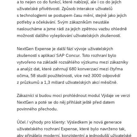
a to nejen co do funkcí, které nabízejí, ale i co do jejich
uživatelské přívětivosti. Způsob interakce uživatelů
s technologiemi se postupem času mění, stejně jako jejich
potřeby a očekávání. Svým zákazníkům neustále
nasloucháme a jsme rádi za jejich zpětnou vazbu ohledně
možností dalšího vylepšování uživatelských zkušeností.
NextGen Expense je další fází vývoje uživatelských
zkušeností s aplikací SAP Concur. Toto rozhraní bylo
vytvořeno na základě rozsáhlého výzkumu mezi zákazníky
a analýz dat, které zahrnují 680 konverzací mezi čtyřma
očima, 58 studií použitelnosti, více než 3000 odpovědí
z průzkumů a 1,3 miliard uživatelských akcí měsíčně.
Zákazníci si budou moci prohlédnout modul Výdaje ve verzi
NextGen a poté se do něj přihlásit ještě před datem
povinného přechodu.
Účel / výhody pro klienty: Výsledkem je nová generace
uživatelského rozhraní Expense, které bylo navrženo tak,
aby přinášelo moderní, konzistentní a jednodušší uživatelské