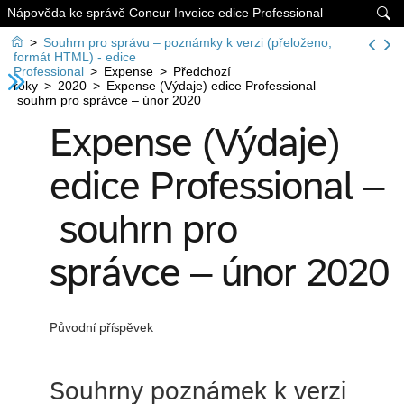
Nápověda ke správě Concur Invoice edice Professional


>
Souhrn pro správu – poznámky k verzi (přeloženo,
formát HTML) - edice
Professional
>
Expense
>
Předchozí
roky
>
2020
>
Expense (Výdaje) edice Professional –
souhrn pro správce – únor 2020
Expense (Výdaje)
edice Professional –
souhrn pro
správce – únor 2020
Původní příspěvek
Souhrny poznámek k verzi