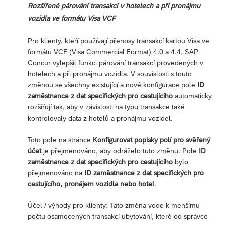
Rozšířené párování transakcí v hotelech a při pronájmu
vozidla ve formátu Visa VCF
Pro klienty, kteří používají přenosy transakcí kartou Visa ve
formátu VCF (Visa Commercial Format) 4.0 a 4.4, SAP
Concur vylepšil funkci párování transakcí provedených v
hotelech a při pronájmu vozidla. V souvislosti s touto
změnou se všechny existující a nové konfigurace pole
ID
zaměstnance z dat specifických pro cestujícího
automaticky
rozšiřují tak, aby v závislosti na typu transakce také
kontrolovaly data z hotelů a pronájmu vozidel.
Toto pole na stránce
Konfigurovat popisky polí pro svěřený
účet
je přejmenováno, aby odráželo tuto změnu. Pole
ID
zaměstnance z dat specifických pro cestujícího
bylo
přejmenováno na
ID zaměstnance z dat specifických pro
cestujícího, pronájem vozidla nebo hotel
.
Účel / výhody pro klienty: Tato změna vede k menšímu
počtu osamocených transakcí ubytování, které od správce