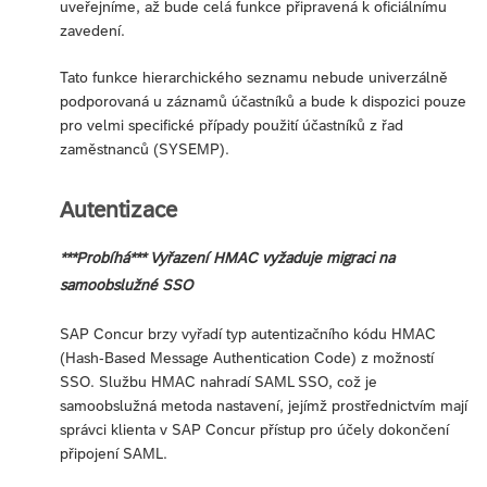
uveřejníme, až bude celá funkce připravená k oficiálnímu
zavedení.
Tato funkce hierarchického seznamu nebude univerzálně
podporovaná u záznamů účastníků a bude k dispozici pouze
pro velmi specifické případy použití účastníků z řad
zaměstnanců (SYSEMP).
Autentizace
***Probíhá*** Vyřazení HMAC vyžaduje migraci na
samoobslužné SSO
SAP Concur brzy vyřadí typ autentizačního kódu HMAC
(Hash-Based Message Authentication Code) z možností
SSO. Službu HMAC nahradí SAML SSO, což je
samoobslužná metoda nastavení, jejímž prostřednictvím mají
správci klienta v SAP Concur přístup pro účely dokončení
připojení SAML.