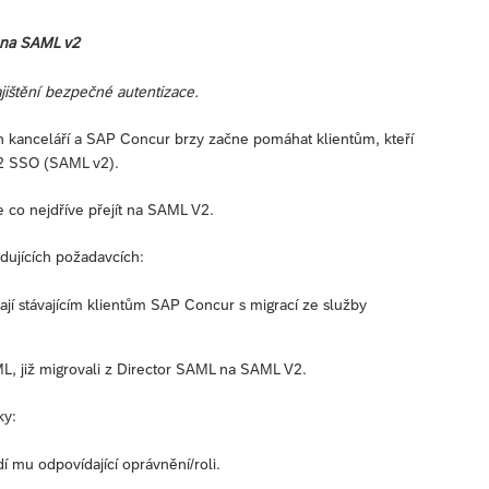
 na SAML v2
ištění bezpečné autentizace.
h kanceláří a SAP Concur brzy začne pomáhat klientům, kteří
v2 SSO (SAML v2).
 co nejdříve přejít na SAML V2.
dujících požadavcích:
jí stávajícím klientům SAP Concur s migrací ze služby
AML, již migrovali z Director SAML na SAML V2.
ky:
í mu odpovídající oprávnění/roli.