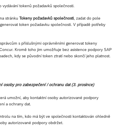
o vydávání tokenů požadavků společnosti.
na stránku
Tokeny požadavků společnosti
, zadat do pole
generovat token požadavku společnosti. V případě potřeby
 správcům s příslušnými oprávněními generovat tokeny
P Concur. Kromě toho jim umožňuje bez asistence podpory SAP
adech, kdy se původní token ztratí nebo skončí jeho platnost.
í osoby pro zabezpečení / ochranu dat (3. prosince)
erá umožní, aby kontaktní osoby autorizované podpory
ní a ochrany dat.
ontrolu na tím, kdo má být ve společnosti kontaktován ohledně
soby autorizované podpory obdržet.