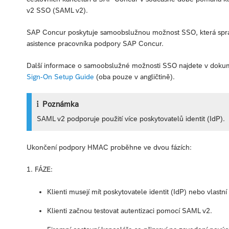
v2 SSO (SAML v2).
SAP Concur poskytuje samoobslužnou možnost SSO, která správ
asistence pracovníka podpory SAP Concur.
Další informace o samoobslužné možnosti SSO najdete v dok
Sign-On Setup Guide
(oba pouze v angličtině).
Poznámka
SAML v2 podporuje použití více poskytovatelů identit (IdP).
Ukončení podpory HMAC proběhne ve dvou fázích:
1. FÁZE:
Klienti musejí mít poskytovatele identit (IdP) nebo vlastn
Klienti začnou testovat autentizaci pomocí SAML v2.