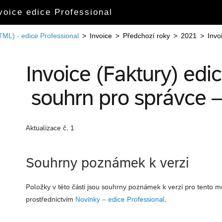
oice edice Professional
TML) - edice Professional
>
Invoice
>
Předchozí roky
>
2021
>
Invo
Invoice (Faktury) edi
souhrn pro správce 
Aktualizace č. 1
Souhrny poznámek k verzi
Položky v této části jsou souhrny poznámek k verzi pro tento m
prostřednictvím
Novinky – edice Professional
.