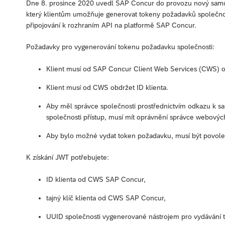
Dne 8. prosince 2020 uvedl SAP Concur do provozu nový samoo
který klientům umožňuje generovat tokeny požadavků společn
připojování k rozhraním API na platformě SAP Concur.
Požadavky pro vygenerování tokenu požadavku společnosti:
Klient musí od SAP Concur Client Web Services (CWS) ob
Klient musí od CWS obdržet ID klienta.
Aby měl správce společnosti prostřednictvím odkazu k 
společnosti přístup, musí mít oprávnění správce webovýc
Aby bylo možné vydat token požadavku, musí být povoleno
K získání JWT potřebujete:
ID klienta od CWS SAP Concur,
tajný klíč klienta od CWS SAP Concur,
UUID společnosti vygenerované nástrojem pro vydávání 