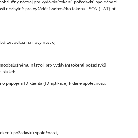
bslužný nástroj pro vydávání tokenů požadavků společnosti,
osti nezbytné pro vyžádání webového tokenu JSON (JWT) při
držet odkaz na nový nástroj.
samoobslužnému nástroji pro vydávání tokenů požadavků
h služeb.
 připojení ID klienta (ID aplikace) k dané společnosti.
tokenů požadavků společnosti,