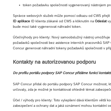
token požadavku společnosti vygenerovaný nástrojem pr
Správce webových služeb může pomocí odkazu od CWS přejít 
ID aplikace
ID klienta získané od CWS a kliknutím na
Odeslat
vy
bude moci také vygenerovat náhradní token.
Účel/výhody pro klienty: Nový samoobslužný nástroj umožňuje
požadavků společnosti bez asistence interních pracovníků SA
Concur generovat náhradní tokeny požadavků společnosti v příp
Kontakty na autorizovanou podporu
Do profilu portálu podpory SAP Concur přidáme funkci kontaktn
SAP Concur přidal do portálu podpory SAP Concur možnost, kt
určovaly, zda je možné je kontaktovat ohledně témat zabezpeče
Účel / výhody pro klienty: Toto vylepšení dává klientům větší k
zabezpečení a ochrany dat a jaká oznámení mohou kontaktní o