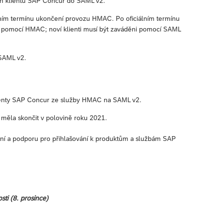
ých klientů SAP Concur do SAML v2.
álním termínu ukončení provozu HMAC. Po oficiálním termínu
ni pomocí HMAC; noví klienti musí být zaváděni pomocí SAML
 SAML v2.
klienty SAP Concur ze služby HMAC na SAML v2.
měla skončit v polovině roku 2021.
ení a podporu pro přihlašování k produktům a službám SAP
ti (8. prosince)