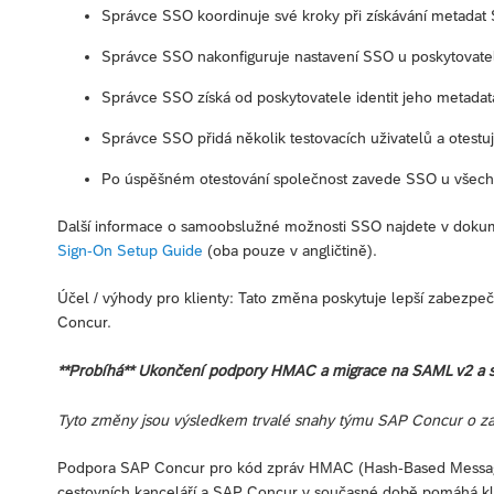
Správce SSO koordinuje své kroky při získávání metada
Správce SSO nakonfiguruje nastavení SSO u poskytovatele
Správce SSO získá od poskytovatele identit jeho metadat
Správce SSO přidá několik testovacích uživatelů a otestu
Po úspěšném otestování společnost zavede SSO u všech
Další informace o samoobslužné možnosti SSO najdete v dok
Sign-On Setup Guide
(oba pouze v angličtině).
Účel / výhody pro klienty: Tato změna poskytuje lepší zabezp
Concur.
**Probíhá** Ukončení podpory HMAC a migrace na SAML v2 a 
Tyto změny jsou výsledkem trvalé snahy týmu SAP Concur o zaj
Podpora SAP Concur pro kód zpráv HMAC (Hash-Based Message 
cestovních kanceláří a SAP Concur v současné době pomáhá kl