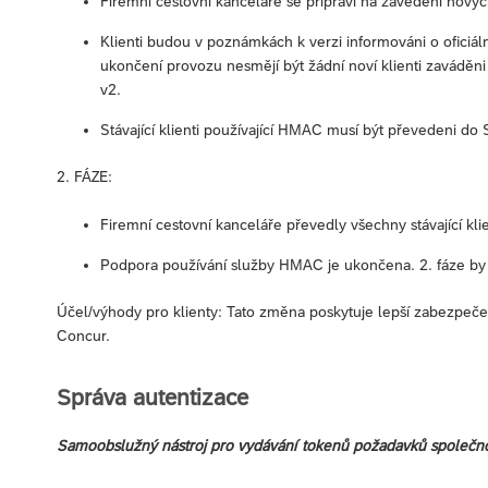
Firemní cestovní kanceláře se připraví na zavedení nov
Klienti budou v poznámkách k verzi informováni o ofici
ukončení provozu nesmějí být žádní noví klienti zavádě
v2.
Stávající klienti používající HMAC musí být převedeni do
2. FÁZE:
Firemní cestovní kanceláře převedly všechny stávající 
Podpora používání služby HMAC je ukončena. 2. fáze by 
Účel/výhody pro klienty: Tato změna poskytuje lepší zabezpeč
Concur.
Správa autentizace
Samoobslužný nástroj pro vydávání tokenů požadavků společnos