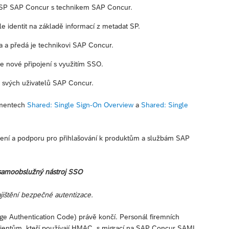
t SP SAP Concur s technikem SAP Concur.
 identit na základě informací z metadat SP.
a a předá je technikovi SAP Concur.
je nové připojení s využitím SSO.
 svých uživatelů SAP Concur.
umentech
Shared: Single Sign-On Overview
a
Shared: Single
ečení a podporu pro přihlašování k produktům a službám SAP
samoobslužný nástroj SSO
ištění bezpečné autentizace.
Authentication Code) právě končí. Personál firemních
ientům, kteří používají HMAC, s migrací na SAP Concur SAML