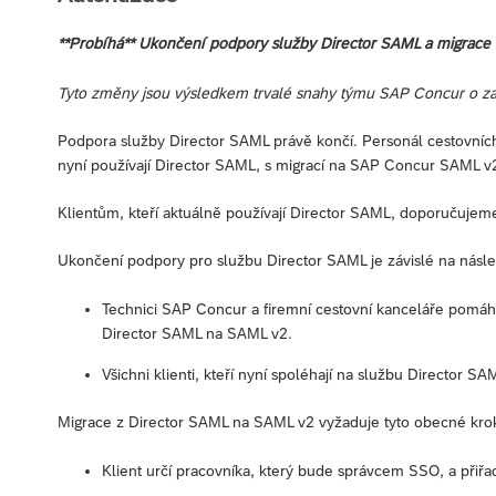
**Probíhá** Ukončení podpory služby Director SAML a migrace
Tyto změny jsou výsledkem trvalé snahy týmu SAP Concur o zaj
Podpora služby Director SAML právě končí. Personál cestovníc
nyní používají Director SAML, s migrací na SAP Concur SAML 
Klientům, kteří aktuálně používají Director SAML, doporučujeme
Ukončení podpory pro službu Director SAML je závislé na násle
Technici SAP Concur a firemní cestovní kanceláře pomáha
Director SAML na SAML v2.
Všichni klienti, kteří nyní spoléhají na službu Director S
Migrace z Director SAML na SAML v2 vyžaduje tyto obecné kro
Klient určí pracovníka, který bude správcem SSO, a přiřad