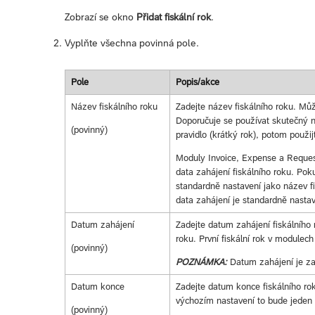
Zobrazí se okno
Přidat fiskální rok
.
Vyplňte všechna povinná pole.
Pole
Popis/akce
Název fiskálního roku
Zadejte název fiskálního roku. Mů
Doporučuje se používat skutečný ná
(povinný)
pravidlo (krátký rok), potom použij
Moduly Invoice, Expense a Request
data zahájení fiskálního roku. Pok
standardně nastavení jako název f
data zahájení je standardně nastav
Datum zahájení
Zadejte datum zahájení fiskálního
roku. První fiskální rok v modulec
(povinný)
POZNÁMKA:
Datum zahájení je za
Datum konce
Zadejte datum konce fiskálního ro
výchozím nastavení to bude jeden 
(povinný)