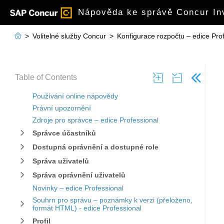
Nápověda ke správě Concur Inv

>
Volitelné služby Concur
>
Konfigurace rozpočtu – edice Pro
Table of Contents
Používání online nápovědy
Právní upozornění
Zdroje pro správce – edice Professional
Správce účastníků
Dostupná oprávnění a dostupné role
Správa uživatelů
Správa oprávnění uživatelů
Novinky – edice Professional
Souhrn pro správu – poznámky k verzi (přeloženo,
formát HTML) - edice Professional
Profil