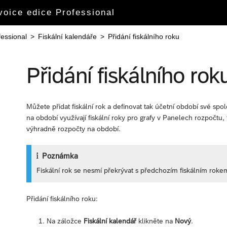
oice edice Professional
fessional
>
Fiskální kalendáře
>
Přidání fiskálního roku
Přidání fiskálního rok
Můžete přidat fiskální rok a definovat tak účetní období své spo
na období využívají fiskální roky pro grafy v Panelech rozpočtu, 
výhradně rozpočty na období.
Poznámka
Fiskální rok se nesmí překrývat s předchozím fiskálním rokem
Přidání fiskálního roku:
Na záložce
Fiskální kalendář
klikněte na
Nový
.