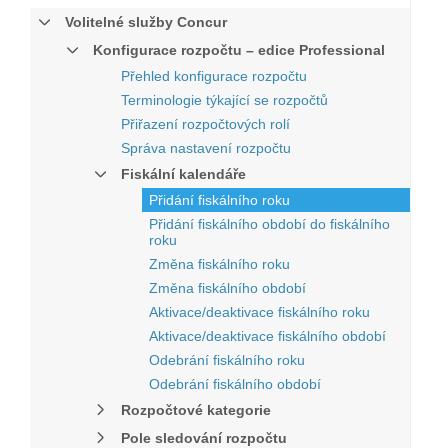
Volitelné služby Concur
Konfigurace rozpočtu – edice Professional
Přehled konfigurace rozpočtu
Terminologie týkající se rozpočtů
Přiřazení rozpočtových rolí
Správa nastavení rozpočtu
Fiskální kalendáře
Přidání fiskálního roku
Přidání fiskálního období do fiskálního
roku
Změna fiskálního roku
Změna fiskálního období
Aktivace/deaktivace fiskálního roku
Aktivace/deaktivace fiskálního období
Odebrání fiskálního roku
Odebrání fiskálního období
Rozpočtové kategorie
Pole sledování rozpočtu