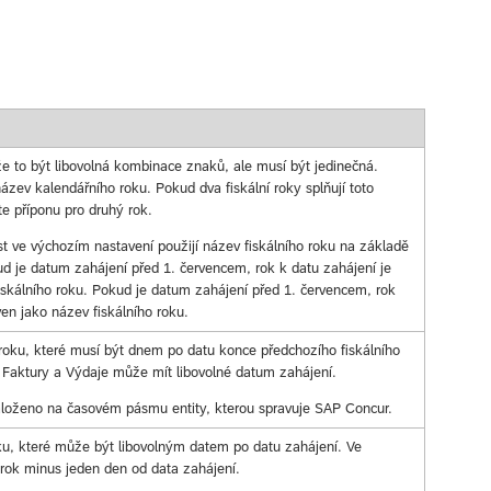
že to být libovolná kombinace znaků, ale musí být jedinečná.
zev kalendářního roku. Pokud dva fiskální roky splňují toto
te příponu pro druhý rok.
 ve výchozím nastavení použijí název fiskálního roku na základě
ud je datum zahájení před 1. červencem, rok k datu zahájení je
iskálního roku. Pokud je datum zahájení před 1. červencem, rok
en jako název fiskálního roku.
 roku, které musí být dnem po datu konce předchozího fiskálního
h Faktury a Výdaje může mít libovolné datum zahájení.
loženo na časovém pásmu entity, kterou spravuje SAP Concur.
ku, které může být libovolným datem po datu zahájení. Ve
rok minus jeden den od data zahájení.