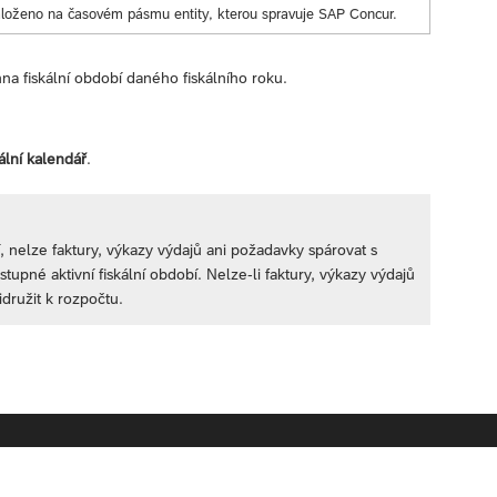
loženo na časovém pásmu entity, kterou spravuje SAP Concur.
na fiskální období daného fiskálního roku.
ální kalendář
.
ní, nelze faktury, výkazy výdajů ani požadavky spárovat s
upné aktivní fiskální období. Nelze-li faktury, výkazy výdajů
idružit k rozpočtu.