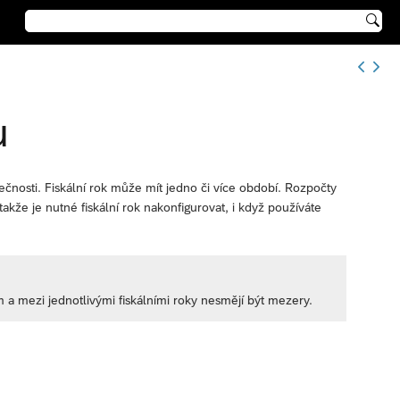

u
lečnosti. Fiskální rok může mít jedno či více období. Rozpočty
takže je nutné fiskální rok nakonfigurovat, i když používáte
 a mezi jednotlivými fiskálními roky nesmějí být mezery.