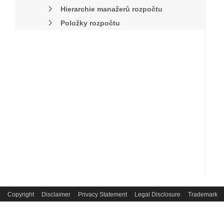
Hierarchie manažerů rozpočtu
Položky rozpočtu
Copyright
Disclaimer
Privacy Statement
Legal Disclosure
Trademark