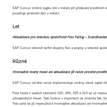
SAP Concur změnil logiku dní v měsíci při přidávání kreditních k
považuje poslední den v měsíci.
Let
Aktualizace pro leteckou společnost Flex Faring – Scandinavian
SAP Concur obnovil tarifní skupiny flex a popisy u letecké spol
Různé
Hromadné resety hesel ani aktualizace již nelze provést prost
SAP Concur od této verze implementuje změny, které zajistí vět
Pole hesla v sadách záznamů 100, 300, 305 a 310 se už nepou
uživatelských hesel. Tato funkce v importech se změnila tak, že
Toto pole se již nepoužívá k hromadné aktualizaci ani hromadn