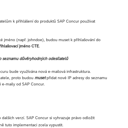
atelům k přihlášení do produktů SAP Concur používat
elské jméno (např. johndoe), budou muset k přihlašování do
řihlašovací jméno CTE
.
 do seznamu důvěryhodných odesílatelů
uru bude využívána nová e-mailová infrastruktura.
ílatele, proto budou
muset
přidat nové IP adresy do seznamu
li e-maily od SAP Concur.
 dalších verzí. SAP Concur si vyhrazuje právo odložit
ě tuto implementaci zcela vypustit.