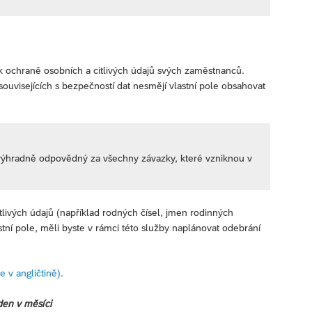
k ochraně osobních a citlivých údajů svých zaměstnanců.
isejících s bezpečností dat nesmějí vlastní pole obsahovat
 výhradně odpovědný za všechny závazky, které vzniknou v
livých údajů (například rodných čísel, jmen rodinných
lastní pole, měli byste v rámci této služby naplánovat odebrání
 v angličtině)
.
den v měsíci