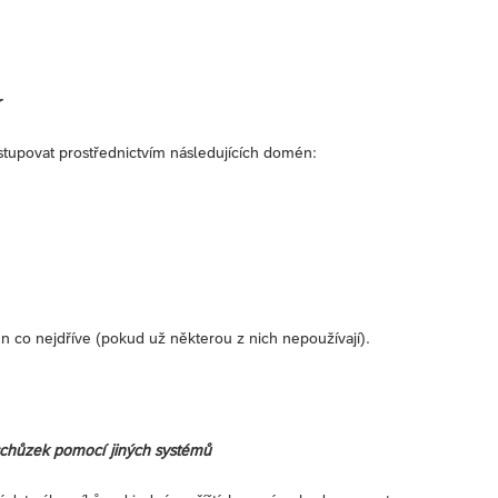
r
tupovat prostřednictvím následujících domén:
 co nejdříve (pokud už některou z nich nepoužívají).
schůzek pomocí jiných systémů