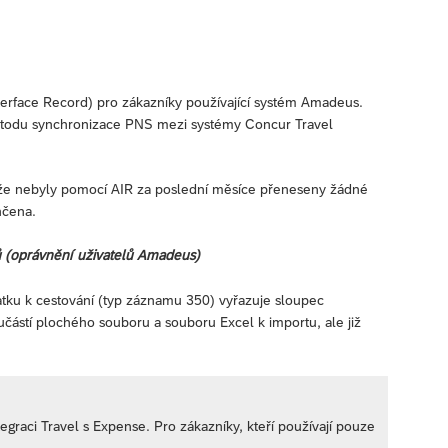
erface Record) pro zákazníky používající systém Amadeus.
todu synchronizace PNS mezi systémy Concur Travel
že nebyly pomocí AIR za poslední měsíce přeneseny žádné
nčena.
ů (oprávnění uživatelů Amadeus)
tku k cestování (typ záznamu 350) vyřazuje sloupec
částí plochého souboru a souboru Excel k importu, ale již
egraci Travel s Expense. Pro zákazníky, kteří používají pouze