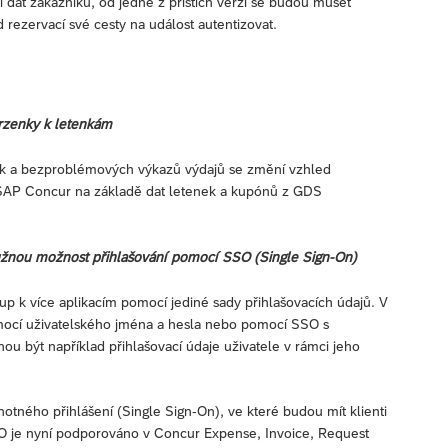
dat zákazníků, od jedné z příštích verzí se budou muset
ed rezervací své cesty na událost autentizovat.
rzenky k letenkám
nek a bezproblémových výkazů výdajů se změní vzhled
SAP Concur na základě dat letenek a kupónů z GDS
žnou možnost přihlašování pomocí SSO (Single Sign-On)
up k více aplikacím pomocí jediné sady přihlašovacích údajů. V
omocí uživatelského jména a hesla nebo pomocí SSO s
hou být například přihlašovací údaje uživatele v rámci jeho
tného přihlášení (Single Sign-On), ve které budou mít klienti
 je nyní podporováno v Concur Expense, Invoice, Request