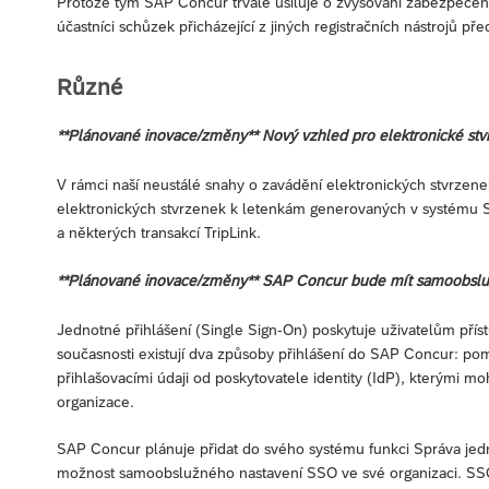
Protože tým SAP Concur trvale usiluje o zvyšování zabezpečení 
účastníci schůzek přicházející z jiných registračních nástrojů př
Různé
**Plánované inovace/změny** Nový vzhled pro elektronické stv
V rámci naší neustálé snahy o zavádění elektronických stvrze
elektronických stvrzenek k letenkám generovaných v systému 
a některých transakcí TripLink.
**Plánované inovace/změny** SAP Concur bude mít samoobslu
Jednotné přihlášení (Single Sign-On) poskytuje uživatelům příst
současnosti existují dva způsoby přihlášení do SAP Concur: p
přihlašovacími údaji od poskytovatele identity (IdP), kterými mo
organizace.
SAP Concur plánuje přidat do svého systému funkci Správa jedno
možnost samoobslužného nastavení SSO ve své organizaci. SSO