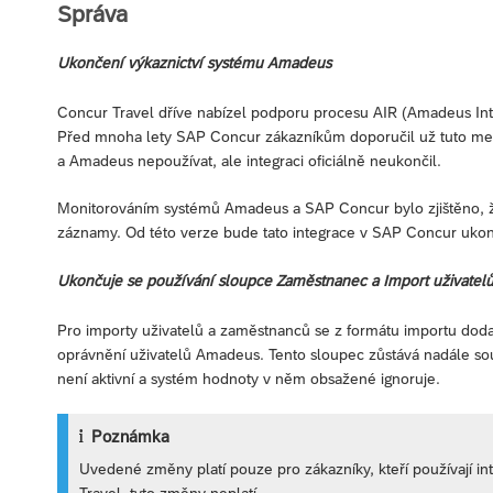
Správa
Ukončení výkaznictví systému Amadeus
Concur Travel dříve nabízel podporu procesu AIR (Amadeus Int
Před mnoha lety SAP Concur zákazníkům doporučil už tuto me
a Amadeus nepoužívat, ale integraci oficiálně neukončil.
Monitorováním systémů Amadeus a SAP Concur bylo zjištěno, 
záznamy. Od této verze bude tato integrace v SAP Concur uko
Ukončuje se používání sloupce Zaměstnanec a Import uživatel
Pro importy uživatelů a zaměstnanců se z formátu importu doda
oprávnění uživatelů Amadeus. Tento sloupec zůstává nadále sou
není aktivní a systém hodnoty v něm obsažené ignoruje.
Poznámka
Uvedené změny platí pouze pro zákazníky, kteří používají int
Travel, tyto změny neplatí.