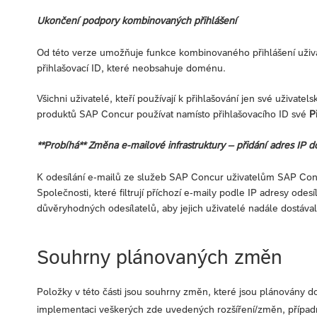
Ukončení podpory kombinovaných přihlášení
Od této verze umožňuje funkce kombinovaného přihlášení uživ
přihlašovací ID, které neobsahuje doménu.
Všichni uživatelé, kteří používají k přihlašování jen své uživat
produktů SAP Concur používat namísto přihlašovacího ID své
P
**Probíhá** Změna e-mailové infrastruktury – přidání adres IP
K odesílání e-mailů ze služeb SAP Concur uživatelům SAP Conc
Společnosti, které filtrují příchozí e-maily podle IP adresy odes
důvěryhodných odesílatelů, aby jejich uživatelé nadále dostáva
Souhrny plánovaných změn
Položky v této části jsou souhrny změn, které jsou plánovány do
implementaci veškerých zde uvedených rozšíření/změn, případn