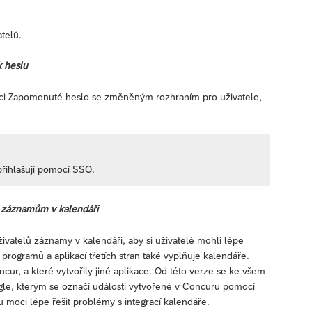
telů.
k heslu
i Zapomenuté heslo se změněným rozhraním pro uživatele,
řihlašují pomocí SSO.
k záznamům v kalendáři
živatelů záznamy v kalendáři, aby si uživatelé mohli lépe
rogramů a aplikací třetích stran také vyplňuje kalendáře.
ncur, a které vytvořily jiné aplikace. Od této verze se ke všem
, kterým se označí události vytvořené v Concuru pomocí
 moci lépe řešit problémy s integrací kalendáře.