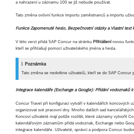
a nahrazení u záznamu 100 se již nebude používat.
Tato změna ovlivní funkce importu zaměstnanců a importu uživa
Funkce Zapomenuté heslo, Bezpečnostní otázky a Vlastní text 
V této verzi přidá SAP Concur na stránku
Přihlášení
novou funkc
kteří se přihlašují pomocí uživatelského jména a hesla.
Poznámka
Tato změna se nedotkne uživatelů, kteří se do SAP Concur p
Integrace kalendáře (Exchange a Google): Přidání vodoznaků 
Concur Travel při konfiguraci vytváří v kalendářích koncových u
organizovat své pracovní dny. Mnoho dalších sad kancelářských p
Koncoví uživatelé mají potíže rozlišit, které záznamy vytvořil Co
kalendářovým záznamům přidá vodoznak, Exchange nebo Google
integrace kalendáře. Uživatelé, správci a podpora Concur budou