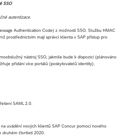
né SSO
čné autentizace.
Message Authentication Code) z možností SSO. Službu HMAC
 prostřednictvím mají správci klienta v SAP přístup pro
amoobslužný nástroj SSO, jakmile bude k dispozici (plánováno
uje přidání více portálů (poskytovatelů identity).
í řešení SAML 2.0.
vují na uvádění nových klientů SAP Concur pomocí nového
 druhém čtvrtletí 2020.