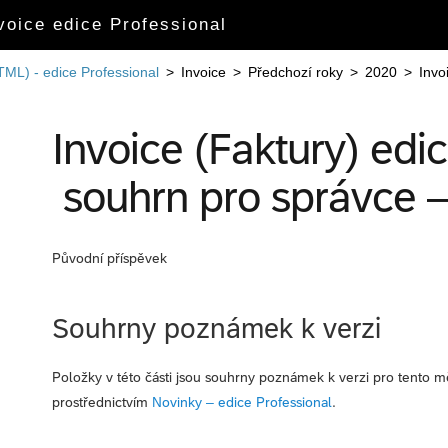
oice edice Professional
TML) - edice Professional
>
Invoice
>
Předchozí roky
>
2020
>
Invo
Invoice (Faktury) edi
souhrn pro správce 
Původní příspěvek
Souhrny poznámek k verzi
Položky v této části jsou souhrny poznámek k verzi pro tento m
prostřednictvím
Novinky – edice Professional
.