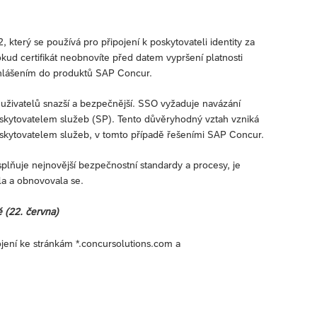
který se používá pro připojení k poskytovateli identity za
okud certifikát neobnovíte před datem vypršení platnosti
ihlášením do produktů SAP Concur.
uživatelů snazší a bezpečnější. SSO vyžaduje navázání
skytovatelem služeb (SP). Tento důvěryhodný vztah vzniká
oskytovatelem služeb, v tomto případě řešeními SAP Concur.
 splňuje nejnovější bezpečnostní standardy a procesy, je
ila a obnovovala se.
 (22. června)
ení ke stránkám *.concursolutions.com a