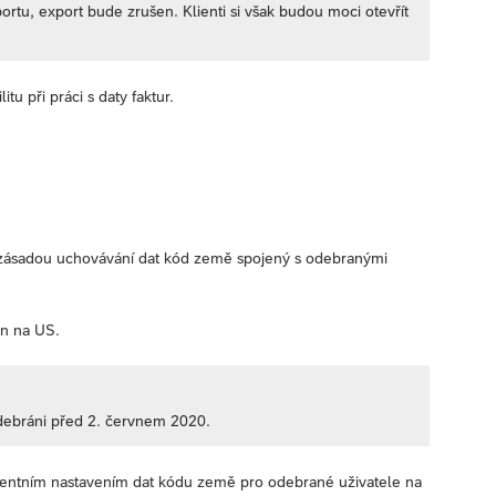
tu, export bude zrušen. Klienti si však budou moci otevřít
tu při práci s daty faktur.
e zásadou uchovávání dat kód země spojený s odebranými
en na US.
odebráni před 2. červnem 2020.
istentním nastavením dat kódu země pro odebrané uživatele na