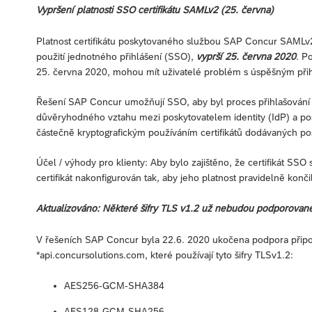
Vypršení platnosti SSO certifikátu SAMLv2 (25. června)
Platnost certifikátu poskytovaného službou SAP Concur SAMLv2, 
použití jednotného přihlášení (SSO),
vyprší 25. června 2020
. P
25. června 2020, mohou mít uživatelé problém s úspěšným př
Řešení SAP Concur umožňují SSO, aby byl proces přihlašování 
důvěryhodného vztahu mezi poskytovatelem identity (IdP) a po
částečně kryptografickým používáním certifikátů dodávaných p
Účel / výhody pro klienty: Aby bylo zajištěno, že certifikát SSO
certifikát nakonfigurován tak, aby jeho platnost pravidelně konč
Aktualizováno: Některé šifry TLS v1.2 už nebudou podporované
V řešeních SAP Concur byla 22.6. 2020 ukočena podpora připoj
*api.concursolutions.com, které používají tyto šifry TLSv1.2:
AES256-GCM-SHA384
AES128-GCM-SHA256