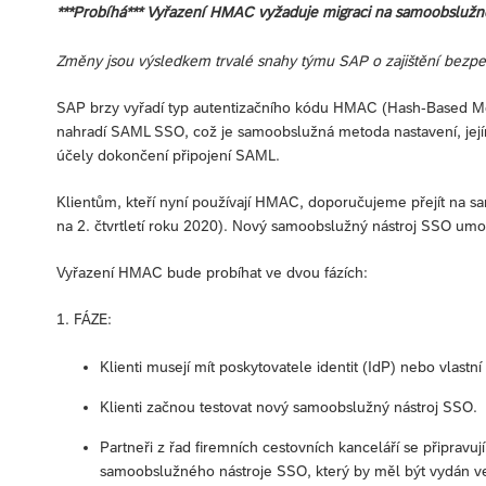
***Probíhá*** Vyřazení HMAC vyžaduje migraci na samoobsluž
Změny jsou výsledkem trvalé snahy týmu SAP o zajištění bezpe
SAP brzy vyřadí typ autentizačního kódu HMAC (Hash-Based 
nahradí SAML SSO, což je samoobslužná metoda nastavení, jejímž
účely dokončení připojení SAML.
Klientům, kteří nyní používají HMAC, doporučujeme přejít na s
na 2. čtvrtletí roku 2020). Nový samoobslužný nástroj SSO umožň
Vyřazení HMAC bude probíhat ve dvou fázích:
1. FÁZE:
Klienti musejí mít poskytovatele identit (IdP) nebo vlastn
Klienti začnou testovat nový samoobslužný nástroj SSO.
Partneři z řad firemních cestovních kanceláří se připra
samoobslužného nástroje SSO, který by měl být vydán ve