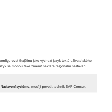
nfigurovat thajštinu jako výchozí jazyk textů uživatelského
azyk se mohou také změnit některá regionální nastavení.
e
Nastavení systému
, musí ji povolit technik SAP Concur.