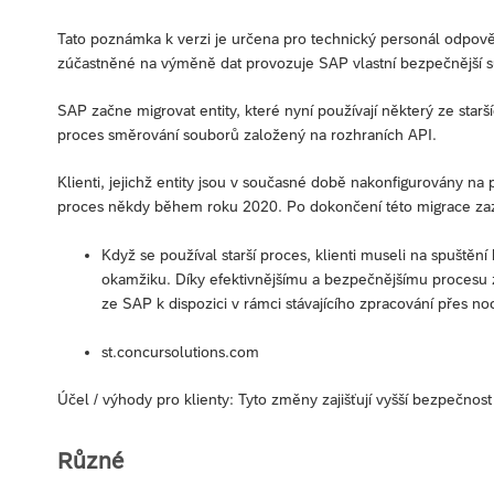
Tato poznámka k verzi je určena pro technický personál odpově
zúčastněné na výměně dat provozuje SAP vlastní bezpečnější 
SAP začne migrovat entity, které nyní používají některý ze star
proces směrování souborů založený na rozhraních API.
Klienti, jejichž entity jsou v současné době nakonfigurovány na
proces někdy během roku 2020. Po dokončení této migrace zazn
Když se používal starší proces, klienti museli na spušt
okamžiku. Díky efektivnějšímu a bezpečnějšímu procesu 
ze SAP k dispozici v rámci stávajícího zpracování přes noc
st.concursolutions.com
Účel / výhody pro klienty: Tyto změny zajišťují vyšší bezpečnost
Různé