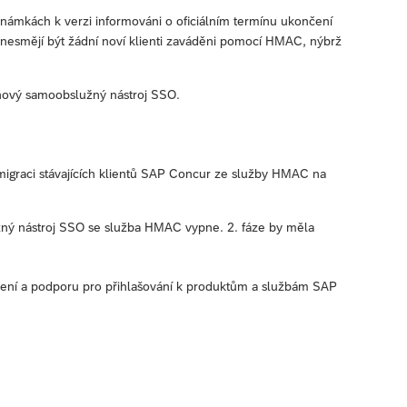
známkách k verzi informováni o oficiálním termínu ukončení
nesmějí být žádní noví klienti zaváděni pomocí HMAC, nýbrž
a nový samoobslužný nástroj SSO.
v migraci stávajících klientů SAP Concur ze služby HMAC na
ný nástroj SSO se služba HMAC vypne. 2. fáze by měla
ečení a podporu pro přihlašování k produktům a službám SAP