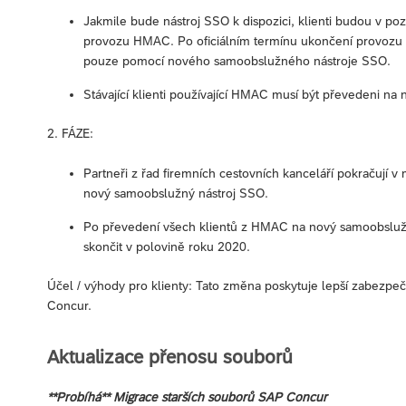
Jakmile bude nástroj SSO k dispozici, klienti budou v po
provozu HMAC. Po oficiálním termínu ukončení provozu 
pouze pomocí nového samoobslužného nástroje SSO.
Stávající klienti používající HMAC musí být převedeni n
2. FÁZE:
Partneři z řad firemních cestovních kanceláří pokračují 
nový samoobslužný nástroj SSO.
Po převedení všech klientů z HMAC na nový samoobsluž
skončit v polovině roku 2020.
Účel / výhody pro klienty: Tato změna poskytuje lepší zabezp
Concur.
Aktualizace přenosu souborů
**Probíhá** Migrace starších souborů SAP Concur