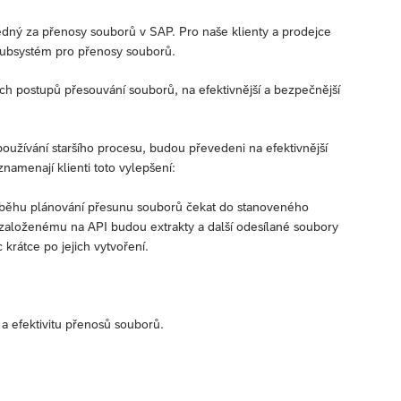
dný za přenosy souborů v SAP. Pro naše klienty a prodejce
subsystém pro přenosy souborů.
ších postupů přesouvání souborů, na efektivnější a bezpečnější
 používání staršího procesu, budou převedeni na efektivnější
amenají klienti toto vylepšení:
ění běhu plánování přesunu souborů čekat do stanoveného
založenému na API budou extrakty a další odesílané soubory
 krátce po jejich vytvoření.
 a efektivitu přenosů souborů.