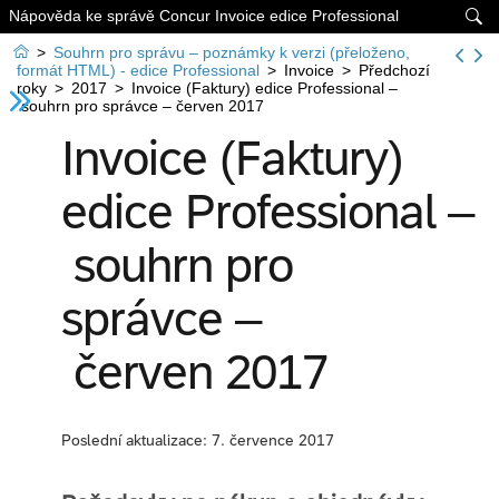
Nápověda ke správě Concur Invoice edice Professional


>
Souhrn pro správu – poznámky k verzi (přeloženo,
formát HTML) - edice Professional
>
Invoice
>
Předchozí
roky
>
2017
>
Invoice (Faktury) edice Professional –
souhrn pro správce – červen 2017
Invoice (Faktury)
edice Professional –
souhrn pro
správce –
červen 2017
Poslední aktualizace: 7. července 2017