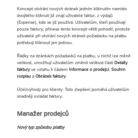
Koncept otvírání nových stránek jedním kliknutím namísto
dvojitého kliknutí již znají uživatelé faktur, z výdajů
(Expense), kde se již používá. Uživatelům, kteří používají
pouze faktury, přinese tento koncept větší pohodlí, protože
uživatelé při otvírání nových stránek požadavku na platbu
potřebují kliknout jen jednou.
Řádky na stránkách požadavků na platbu, u nichž lze měnit
velikost, umožňují uživatelům změnit velikost části
Detaily
faktury
ve vztahu k částem
Informace o prodejci
,
Souhrn
rozpisu
a
Obrázek faktury
.
Účel/výhody pro klienty: Toto zlepšení pomáhá uživatelům
snadněji ovládat faktury.
Manažer prodejců
Nový typ způsobu platby