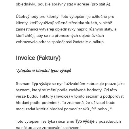
objednávku použije správný stát v adrese (pro stát A).
Účel/výhody pro klienty: Toto vylepšení je užitečné pro
klienty, kteří využívají sdílená střediska služeb, v nichž
zaměstnanci vytvářejí objednávky napříč různými státy, a
kteří chtějí, aby se na přenesených objednávkách
zobrazovala adresa společnosti žadatele o nákup.
Invoice (Faktury)
Vylepšené hledání typu výdajů
Seznam
Typ výdaje
se nyní uživatelům zobrazuje pouze jako
seznam, který se mění podle zadávané hodnoty. Od této
verze budou Faktury (Invoice) v tomto seznamu podporovat
hledání podle podmínek. To znamená, že uživatel bude
moci zadat kritéria hledání pomocí znaků „%“ nebo „*“.
Toto vylepšení se týká i seznamu
Typ výdaje
v požadavcích
na nákup a ve zpracování zachycení.