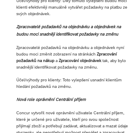
Účel/výhody pro klienty: Díky tomuto vylepšení budou moci
klienti efektivněji manuálně vytvářet požadavky na platbu ze
svých objednávek.
Zpracovatelé požadavků na objednávku a objednávek na
budou moci snadněji identifikovat požadavky na změnu
Zpracovatelé požadavků na objednávku a objednávek nyní
budou moci změnit zobrazení na stránkách
Zpracování
požadavků na nákup
a
Zpracování objednávek
tak, aby bylo
snadnější identifikovat požadavky na změnu.
Účel/výhody pro klienty: Toto vylepšení usnadní klientům
hledání požadavků na změnu.
Nová role oprávnění Centrální příjem
Concur vytvořil nové oprávnění uživatele Centrální příjem,
které je určené pro uživatele, kteří pro svou společnost
přijímají zboží a potřebují zadávat, aktualizovat a mazat údaje
stvrzenky, ale nepotřebují možnost přenášet a zpracovávat