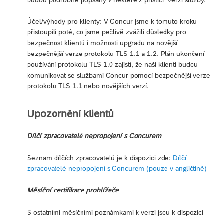
budou podrobně popsány v některé z příštích verzí služby.
Účel/výhody pro klienty: V Concur jsme k tomuto kroku
přistoupili poté, co jsme pečlivě zvážili důsledky pro
bezpečnost klientů i možnosti upgradu na novější
bezpečnější verze protokolu TLS 1.1 a 1.2. Plán ukončení
používání protokolu TLS 1.0 zajistí, že naši klienti budou
komunikovat se službami Concur pomocí bezpečnější verze
protokolu TLS 1.1 nebo novějších verzí.
Upozornění klientů
Dílčí zpracovatelé nepropojení s Concurem
Seznam dílčích zpracovatelů je k dispozici zde:
Dílčí
zpracovatelé nepropojení s Concurem (pouze v angličtině)
Měsíční certifikace prohlížeče
S ostatními měsíčními poznámkami k verzi jsou k dispozici