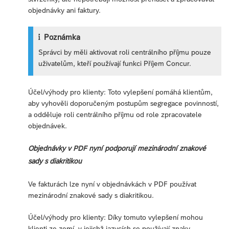
objednávky ani faktury.
Poznámka
Správci by měli aktivovat roli centrálního příjmu pouze
uživatelům, kteří používají funkci Příjem Concur.
Účel/výhody pro klienty: Toto vylepšení pomáhá klientům,
aby vyhověli doporučeným postupům segregace povinností,
a odděluje roli centrálního příjmu od role zpracovatele
objednávek.
Objednávky v PDF nyní podporují mezinárodní znakové
sady s diakritikou
Ve fakturách lze nyní v objednávkách v PDF používat
mezinárodní znakové sady s diakritikou.
Účel/výhody pro klienty: Díky tomuto vylepšení mohou
klienti ze zemí, v jejichž jazycích se používají znaky