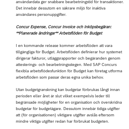
användardata ger snabbare bearbetningstid för transaktioner.
Det innebär dessutom en säkrare miljö för inaktiva
användares personuppgifter.
Concur Expense, Concur Invoice och Inköpsbegäran:
**Planerade ändringar** Arbetsflöden för Budget
I en kommande release kommer arbetsflöden att vara
tillgängliga för Budget. Arbetsflöden definierar hur systemet
dirigerar fakturor, utläggsrapporter och begäranden genom
attesterings- och bearbetningsstegen. Med SAP Concurs
flexibla arbetsflödesfunktion för Budget kan företag utforma
arbetsflöden som passar deras egna unika behov.
Utan budgetgranskning kan budgetar förbrukas långt innan
perioden eller året är slut vilket exempelvis leder till
begränsade möjligheter för en organisation och överskridna
budgetar för budgetägare. Dessutom innebär tidiga utgifter
att (för organisationen) viktigare utgifter avslås eftersom
mindre viktiga utgifter redan har förbrukat budgeten.