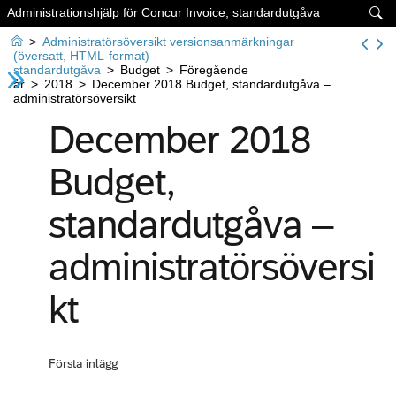
Administrationshjälp för Concur Invoice, standardutgåva


>
Administratörsöversikt versionsanmärkningar
(översatt, HTML-format) -
standardutgåva
>
Budget
>
Föregående
år
>
2018
>
December 2018 Budget, standardutgåva –
administratörsöversikt
December 2018
Budget,
standardutgåva –
administratörsöversi
kt
Första inlägg