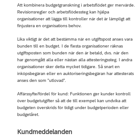
Att kombinera budgetgranskning i arbetsflödet ger mervärde.
Revisionsregler och arbetsflödessteg kan hjälpa
organisationer att lägga till kontroller när det är lämpligt att
finjustera en organisations behov.
Lika viktigt är det att bestämma när en utgiftspost anses vara
bunden till en budget. I de flesta organisationer räknas
utgiftsposten som bunden när den är betald, dvs. när den
har genomgått alla eller nästan alla attesteringssteg. I andra
organisationer sker detta mycket tidigare. Så snart en
inköpsbegäran eller en auktoriseringsbegäran har attesterats
anses den som ”utlovad”.
Affärssyfte/fördel för kund: Funktionen ger kunder kontroll
över budgetutgifter så att de till exempel kan undvika att
budgeten överskrids för tidigt under budgetperioden eller
budgetåret.
Kundmeddelanden