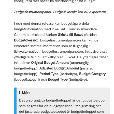
konfigurera mer specifika revisionsregler för Budget.
Budgetinstrumentpanel: Budgetöversikt kan nu exporteras
I och med denna release kan budgetägare dela
budgetinformation med icke-SAP Concur-användare.
Genom att klicka på länken
Skicka till Excel
på sidan
Budgetöversikt
i budgetinstrumentpanelen kan kunder
exportera samma information som är tillgänglig i
listvyalternativet i budgetinstrumentpanelen, inklusive vissa
ytterligare fält, till ett kalkylblad i Excel. De ytterligare fälten
inkluderar
Original Budget Amount
(ursprungligt
budgetbelopp),
Adjusted Budget Amount
(justerat
budgetbelopp),
Period Type
(periodtyp),
Budget Category
(budgetkategori) och
Budget Type
(budgettyp).
Märk
Det ursprungliga budgetbeloppet är det budgetbelopp
som angetts för en budgetposition utan justering och
det justerade budgetbeloppet är budgetbeloppet som