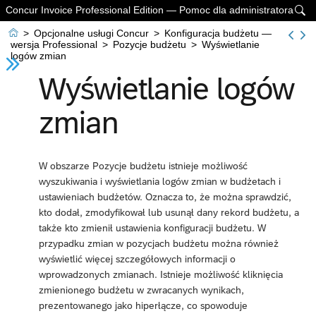
Concur Invoice Professional Edition — Pomoc dla administratora


>
Opcjonalne usługi Concur
>
Konfiguracja budżetu —
wersja Professional
>
Pozycje budżetu
>
Wyświetlanie
logów zmian
Wyświetlanie logów
zmian
W obszarze Pozycje budżetu istnieje możliwość
wyszukiwania i wyświetlania logów zmian w budżetach i
ustawieniach budżetów. Oznacza to, że można sprawdzić,
kto dodał, zmodyfikował lub usunął dany rekord budżetu, a
także kto zmienił ustawienia konfiguracji budżetu. W
przypadku zmian w pozycjach budżetu można również
wyświetlić więcej szczegółowych informacji o
wprowadzonych zmianach. Istnieje możliwość kliknięcia
zmienionego budżetu w zwracanych wynikach,
prezentowanego jako hiperłącze, co spowoduje