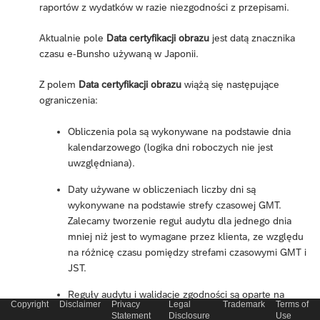
raportów z wydatków w razie niezgodności z przepisami.
Aktualnie pole
Data certyfikacji obrazu
jest datą znacznika
czasu e-Bunsho używaną w Japonii.
Z polem
Data certyfikacji obrazu
wiążą się następujące
ograniczenia:
Obliczenia pola są wykonywane na podstawie dnia
kalendarzowego (logika dni roboczych nie jest
uwzględniana).
Daty używane w obliczeniach liczby dni są
wykonywane na podstawie strefy czasowej GMT.
Zalecamy tworzenie reguł audytu dla jednego dnia
mniej niż jest to wymagane przez klienta, ze względu
na różnicę czasu pomiędzy strefami czasowymi GMT i
JST.
Reguły audytu i walidacje zgodności są oparte na
Copyright
Disclaimer
Privacy
Legal
Trademark
Terms of
informacjach dostarczonych przez użytkownika jako
Statement
Disclosure
Use