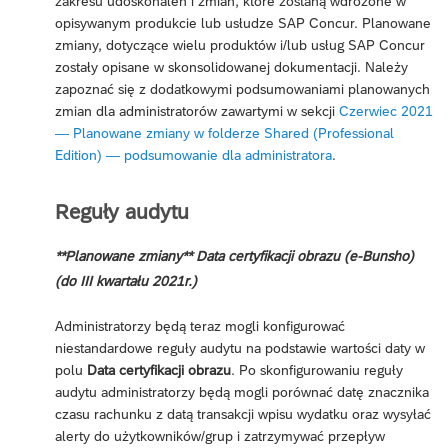
zakresu udoskonaleń i zmian, które zostaną wdrożone w
opisywanym produkcie lub usłudze SAP Concur. Planowane
zmiany, dotyczące wielu produktów i/lub usług SAP Concur
zostały opisane w skonsolidowanej dokumentacji. Należy
zapoznać się z dodatkowymi podsumowaniami planowanych
zmian dla administratorów zawartymi w sekcji
Czerwiec 2021
— Planowane zmiany w folderze Shared (Professional
Edition) — podsumowanie dla administratora
.
Reguły audytu
**Planowane zmiany** Data certyfikacji obrazu (e-Bunsho)
(do III kwartału 2021r.)
Administratorzy będą teraz mogli konfigurować
niestandardowe reguły audytu na podstawie wartości daty w
polu
Data certyfikacji obrazu
. Po skonfigurowaniu reguły
audytu administratorzy będą mogli porównać datę znacznika
czasu rachunku z datą transakcji wpisu wydatku oraz wysyłać
alerty do użytkowników/grup i zatrzymywać przepływ