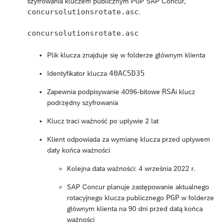
PGP
szyfrowania kluczem publicznym
SAP Concur,
concursolutionsrotate.asc
.
concursolutionsrotate.asc
Plik klucza znajduje się w folderze głównym klienta
40AC5D35
Identyfikator klucza
RSA
Zapewnia podpisywanie 4096-bitowe
i klucz
podrzędny szyfrowania
Klucz traci ważność po upływie 2 lat
Klient odpowiada za wymianę klucza przed upływem
daty końca ważności
Kolejna data ważności: 4 września 2022 r.
SAP Concur planuje zastępowanie aktualnego
PGP
rotacyjnego klucza publicznego
w folderze
głównym klienta na 90 dni przed datą końca
ważności