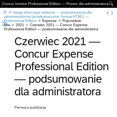
Concur Invoice Professional Edition — Pomoc dla administratora


>
Uwagi dotyczące wydania — podsumowania dla
administratorów (przetłumaczone, format HTML) —
Professional Edition
>
Expense
>
Poprzednie
lata
>
2021
>
Czerwiec 2021 — Concur Expense
Professional Edition — podsumowanie dla administratora
Czerwiec 2021 —
Concur Expense
Professional Edition
— podsumowanie
dla administratora
Pierwsza publikacja