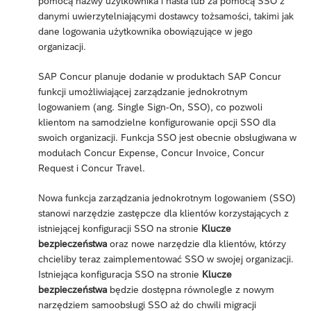
pomocą nazwy użytkownika i hasła lub za pomocą SSO z
danymi uwierzytelniającymi dostawcy tożsamości, takimi jak
dane logowania użytkownika obowiązujące w jego
organizacji.
SAP Concur planuje dodanie w produktach SAP Concur
funkcji umożliwiającej zarządzanie jednokrotnym
logowaniem (ang. Single Sign-On, SSO), co pozwoli
klientom na samodzielne konfigurowanie opcji SSO dla
swoich organizacji. Funkcja SSO jest obecnie obsługiwana w
modułach Concur Expense, Concur Invoice, Concur
Request i Concur Travel.
Nowa funkcja zarządzania jednokrotnym logowaniem (SSO)
stanowi narzędzie zastępcze dla klientów korzystających z
istniejącej konfiguracji SSO na stronie
Klucze
bezpieczeństwa
oraz nowe narzędzie dla klientów, którzy
chcieliby teraz zaimplementować SSO w swojej organizacji.
Istniejąca konfiguracja SSO na stronie
Klucze
bezpieczeństwa
będzie dostępna równolegle z nowym
narzędziem samoobsługi SSO aż do chwili migracji