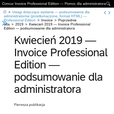
Concur Invoice Professional Edition — Pomoc dla administratora


>
Uwagi dotyczące wydania — podsumowania dla
administratorów (przetłumaczone, format HTML) —
Professional Edition
>
Invoice
>
Poprzednie
lata
>
2019
>
Kwiecień 2019 — Invoice Professional
Edition — podsumowanie dla administratora
Kwiecień 2019 —
Invoice Professional
Edition —
podsumowanie dla
administratora
Pierwsza publikacja