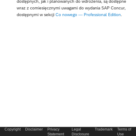
dostępnych, jak i planowanych do wdrożenia, są dostępne
wraz z comiesięcznymi uwagami do wydania SAP Concur,
dostępnymi w sekcji
Co nowego — Professional Edition
.
Copyright
Disclaimer
Privacy
Legal
Trademark
Terms of
Statement
Disclosure
Use