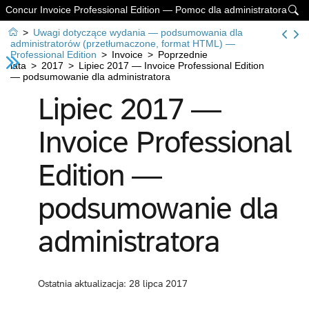
Concur Invoice Professional Edition — Pomoc dla administratora


>
Uwagi dotyczące wydania — podsumowania dla
administratorów (przetłumaczone, format HTML) —
Professional Edition
>
Invoice
>
Poprzednie
lata
>
2017
>
Lipiec 2017 — Invoice Professional Edition
— podsumowanie dla administratora
Lipiec 2017 —
Invoice Professional
Edition —
podsumowanie dla
administratora
Ostatnia aktualizacja: 28 lipca 2017