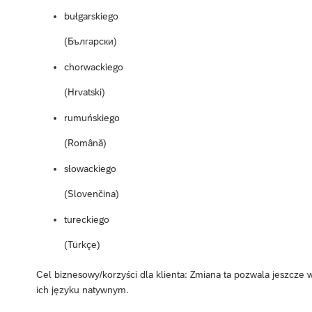
bułgarskiego
(Български)
chorwackiego
(Hrvatski)
rumuńskiego
(Română)
słowackiego
(Slovenčina)
tureckiego
(Türkçe)
Cel biznesowy/korzyści dla klienta: Zmiana ta pozwala jeszcze
ich języku natywnym.