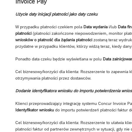
Invoice Pay
Użycie daty inicjacji płatności jako daty czeku
W przypadku płatności czekiem pola
Data wydania
i/lub
Data fi
płatności
(płatności zakończone niepowodzeniem, monitor płat
wniosków o płatność dla żądania płatności
zostaną teraz wydruk
przydatne w przypadku klientów, którzy widzą teraz, kiedy dan
Ponadto data czeku będzie wyświetlana w polu
Data zainicjowan
Cel biznesowy/korzyści dla klienta: Rozszerzenie to zapewnia 
otrzymywania płatności przez dostawców.
Dodanie identyfikatora wniosku do importu potwierdzenia wnios
Klienci przeprowadzający integrację systemu Concur Invoice P
Identyfikator wniosku
do importu potwierdzeń płatności faktur 
Cel biznesowy/korzyści dla klienta: Rozszerzenie to ułatwia k
płatności faktur od partnerów zewnętrznych w sytuacji, gdy ni