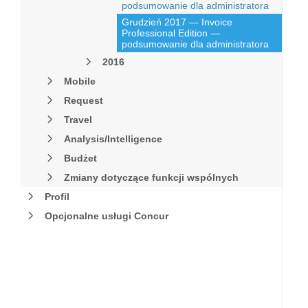
podsumowanie dla administratora
Grudzień 2017 — Invoice
Professional Edition —
podsumowanie dla administratora
2016
Mobile
Request
Travel
Analysis/Intelligence
Budżet
Zmiany dotyczące funkcji wspólnych
Profil
Opcjonalne usługi Concur