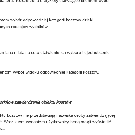
ła teraz rozszerzona o etykiety ułatwiające klientom wybór
ientom wybór odpowiedniej kategorii kosztów dzięki
danych rodzajów wydatków.
miana miała na celu ułatwienie ich wyboru i ujednolicenie
klientom wybór widoku odpowiedniej kategorii kosztów.
orkflow zatwierdzania obiektu kosztów
ktu kosztów nie przedstawiają nazwiska osoby zatwierdzającej
ość. Wraz z tym wydaniem użytkownicy będą mogli wyświetlić
ść.