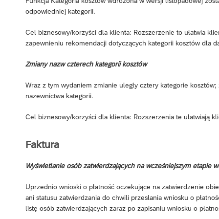
Funkcja Kategoria kosztów wdrożona w wersji listopadowej zosta
odpowiedniej kategorii.
Cel biznesowy/korzyści dla klienta: Rozszerzenie to ułatwia kl
zapewnieniu rekomendacji dotyczących kategorii kosztów dla 
Zmiany nazw czterech kategorii kosztów
Wraz z tym wydaniem zmianie uległy cztery kategorie kosztów; z
nazewnictwa kategorii.
Cel biznesowy/korzyści dla klienta: Rozszerzenia te ułatwiają 
Faktura
Wyświetlanie osób zatwierdzających na wcześniejszym etapie w
Uprzednio wnioski o płatność oczekujące na zatwierdzenie obie
ani statusu zatwierdzania do chwili przesłania wniosku o płatn
listę osób zatwierdzających zaraz po zapisaniu wniosku o płatno