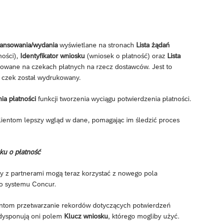
nansowania/wydania
wyświetlane na stronach
Lista żądań
ności),
Identyfikator wniosku
(wniosek o płatność) oraz
Lista
owane na czekach płatnych na rzecz dostawców. Jest to
y czek został wydrukowany.
ia płatności
funkcji tworzenia wyciągu potwierdzenia płatności.
klientom lepszy wgląd w dane, pomagając im śledzić proces
ku o płatność
ay z partnerami mogą teraz korzystać z nowego pola
do systemu Concur.
lientom przetwarzanie rekordów dotyczących potwierdzeń
e dysponują oni polem
Klucz wniosku
, którego mogliby użyć.