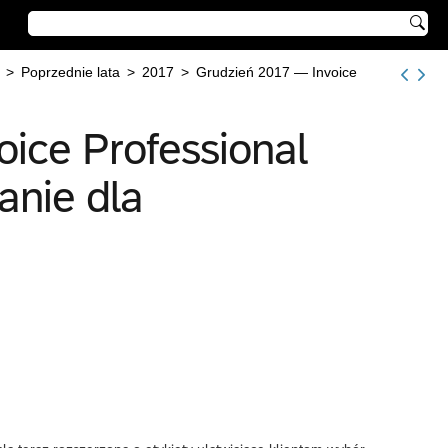

>
Poprzednie lata
>
2017
>
Grudzień 2017 — Invoice
ice Professional
nie dla