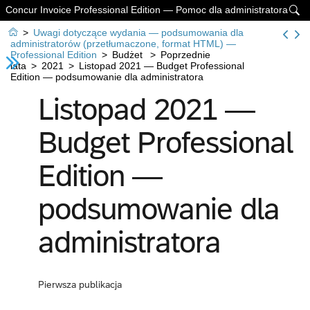
Concur Invoice Professional Edition — Pomoc dla administratora


>
Uwagi dotyczące wydania — podsumowania dla
administratorów (przetłumaczone, format HTML) —
Professional Edition
>
Budżet
>
Poprzednie
lata
>
2021
>
Listopad 2021 — Budget Professional
Edition — podsumowanie dla administratora
Listopad 2021 —
Budget Professional
Edition —
podsumowanie dla
administratora
Pierwsza publikacja