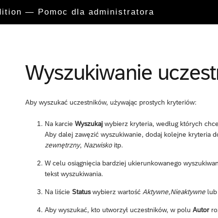
dition — Pomoc dla administratora
Wyszukiwanie uczest
Aby wyszukać uczestników, używając prostych kryteriów:
Na karcie
Wyszukaj
wybierz kryteria, według których ch
Aby dalej zawęzić wyszukiwanie, dodaj kolejne kryteria 
zewnętrzny
,
Nazwisko
itp.
W celu osiągnięcia bardziej ukierunkowanego wyszukiwan
tekst wyszukiwania.
Na liście
Status
wybierz wartość
Aktywne
,
Nieaktywne
lu
Aby wyszukać, kto utworzył uczestników, w polu
Autor
ro