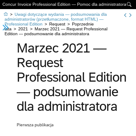
Concur Invoice Professional Edition — Pomoc dla administratora


>
Uwagi dotyczące wydania — podsumowania dla
administratorów (przetłumaczone, format HTML) —
Professional Edition
>
Request
>
Poprzednie
lata
>
2021
>
Marzec 2021 — Request Professional
Edition — podsumowanie dla administratora
Marzec 2021 —
Request
Professional Edition
— podsumowanie
dla administratora
Pierwsza publikacja