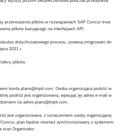
jący wyższy poziom bezpieczeństwa podczas przesyłania
sy przenoszenia plików w rozwiązaniach SAP Concur trwa
wania plików bazującego na interfejsach API.
 obsłudze dotychczasowego procesu, zostaną zmigrowani do
ipca 2021 r.
nsferu plików.
twem konta plans@tripit.com. Osoba organizująca podróż w
rej podróż jest organizowana, wpisując jej adres e-mail w
dzeniem na adres plans@tripit.com.
dróż jest organizowana, z oznaczeniem osoby organizującej
P Concur, plan będzie również synchronizowany z systemem
 oraz Organizator.