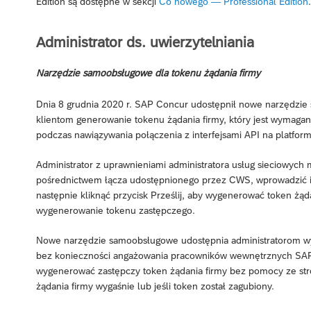
Edition są dostępne w sekcji
Co nowego — Professional Edition
.
Administrator ds. uwierzytelniania
Narzędzie samoobsługowe dla tokenu żądania firmy
Dnia 8 grudnia 2020 r. SAP Concur udostępnił nowe narzędzie 
klientom generowanie tokenu żądania firmy, który jest wymag
podczas nawiązywania połączenia z interfejsami API na platfor
Administrator z uprawnieniami administratora usług sieciowych 
pośrednictwem łącza udostępnionego przez CWS, wprowadzić iden
następnie kliknąć przycisk Prześlij, aby wygenerować token żąd
wygenerowanie tokenu zastępczego.
Nowe narzędzie samoobsługowe udostępnia administratorom w
bez konieczności angażowania pracowników wewnętrznych SAP
wygenerować zastępczy token żądania firmy bez pomocy ze stro
żądania firmy wygaśnie lub jeśli token został zagubiony.