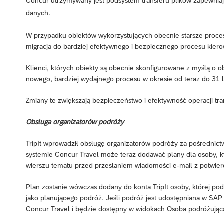
Concur utrzymywany jest podsystem transferu plików zapewnia
danych.
W przypadku obiektów wykorzystujących obecnie starsze proce
migracja do bardziej efektywnego i bezpiecznego procesu kiero
Klienci, których obiekty są obecnie skonfigurowane z myślą o
nowego, bardziej wydajnego procesu w okresie od teraz do 31 l
Zmiany te zwiększają bezpieczeństwo i efektywność operacji tra
Obsługa organizatorów podróży
TripIt wprowadził obsługę organizatorów podróży za pośrednic
systemie Concur Travel może teraz dodawać plany dla osoby, któ
wierszu tematu przed przesłaniem wiadomości e-mail z potwier
Plan zostanie wówczas dodany do konta TripIt osoby, której po
jako planującego podróż. Jeśli podróż jest udostępniana w SA
Concur Travel i będzie dostępny w widokach Osoba podróżująca