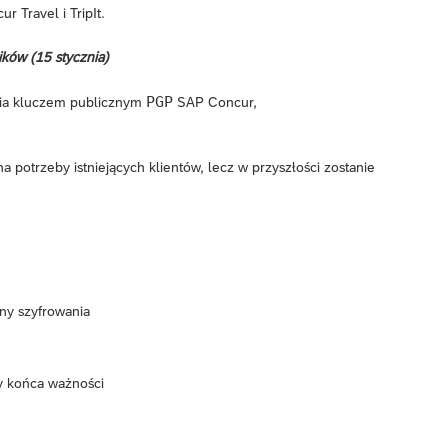
 Travel i TripIt.
ików (15 stycznia)
PGP
nia kluczem publicznym
SAP Concur,
 potrzeby istniejących klientów, lecz w przyszłości zostanie
ny szyfrowania
y końca ważności