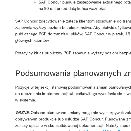
SAP Concur planuje zastępowanie aktualnego rot
na 90 dni przed datą końca ważności
SAP Concur zdecydowanie zaleca klientom stosowanie do trans
zapewnia wyższy poziom bezpieczeństwa. Aby ułatwić użytkown
PGP
publicznego
do transferu plików, SAP Concur w piątek, 15 
głównych klientów.
PGP
Rotacyjny klucz publiczny
zapewnia wyższy poziom bezpiec
Podsumowania planowanych z
Pozycje w tej sekcji stanowią podsumowania zmian planowanyc
do opóźnienia implementacji lub całkowitego wycofania się z 
w systemie.
WAŻNE:
Opisane planowane zmiany mogą nie wyczerpywać zakr
opisywanym produkcie lub usłudze SAP Concur. Planowane zmi
zostały opisane w skonsolidowanej dokumentacji. Należy zap