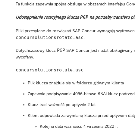
Ta funkcja zapewnia spójną obsługę w obszarach interfejsu Concur
PGP
Udostępnienie rotacyjnego klucza
na potrzeby transferu pl
Pliki przesyłane do rozwiązań SAP Concur wymagają szyfrowa
concursolutionsrotate.asc
.
PGP
Dotychczasowy klucz
SAP Concur jest nadal obsługiwany na
wycofany.
concursolutionsrotate.asc
Plik klucza znajduje się w folderze głównym klienta
RSA
Zapewnia podpisywanie 4096-bitowe
i klucz podrzęd
Klucz traci ważność po upływie 2 lat
Klient odpowiada za wymianę klucza przed upływem dat
Kolejna data ważności: 4 września 2022 r.