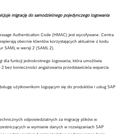
nicjuje migrację do samodzielnego pojedynczego logowania
essage Authentication Code (HMAC) jest wycofywane. Centra
ierają obecnie klientów korzystających aktualnie z kodu
ur SAML w wersji 2 (SAML 2).
 dla funkcji jednokrotnego logowania, która umożliwia
 2 bez konieczności angażowania przedstawiciela wsparcia
 obsługę użytkownikom logującym się do produktów i usług SAP
technicznych odpowiedzialnych za migrację plików w
uczestniczących w wymianie danych w rozwiązaniach SAP