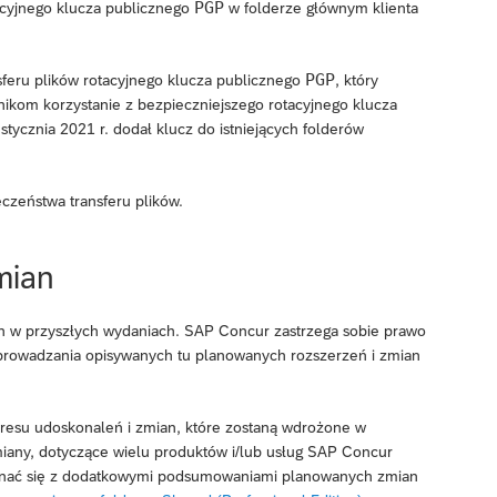
PGP
acyjnego klucza publicznego
w folderze głównym klienta
PGP
feru plików rotacyjnego klucza publicznego
, który
ikom korzystanie z bezpieczniejszego rotacyjnego klucza
stycznia 2021 r. dodał klucz do istniejących folderów
zeństwa transferu plików.
mian
h w przyszłych wydaniach. SAP Concur zastrzega sobie prawo
wprowadzania opisywanych tu planowanych rozszerzeń i zmian
esu udoskonaleń i zmian, które zostaną wdrożone w
any, dotyczące wielu produktów i/lub usług SAP Concur
oznać się z dodatkowymi podsumowaniami planowanych zmian