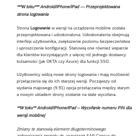
***W toku*** Android/iPhone/iPad — Przeprojektowana
strona logowania
Strona
Logowanie
w wersji na urządzenia mobilne została
przeprojektowana i udoskonalona. Udoskonalenia obejmują
interfejs użytkownika, zwiększenie poziomu bezpieczeństwa
i uproszczenie konfiguracji. Stanowią one również wsparcie
dla klientów korzystających z więcej niż jednego dostawcy
tożsamości (jak OKTA czy Azure) dla funkcji SSO.
Użytkownicy widzą nowe strony logowania i mają możliwość
przełączenia się do ich starszej wersji. Począwszy od
wydania majowego (9.91) opcja przełączania między starym
a nowym układem strony zostanie na stałe wycofana.
**W toku** Android/iPhone/iPad – Wycofanie numeru PIN dla
wersji mobilnej
Zmiany te stanowią element długoterminowego
zobowiązania zespołu ds. rozwiązań SAP Concur do