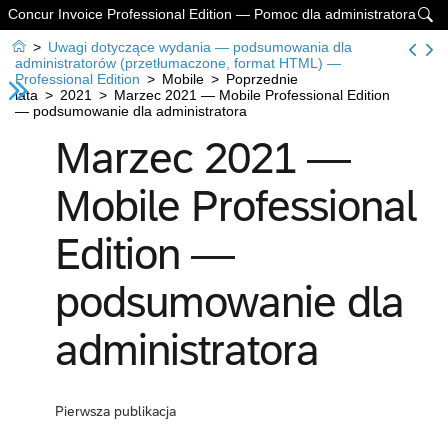
Concur Invoice Professional Edition — Pomoc dla administratora


>
Uwagi dotyczące wydania — podsumowania dla
administratorów (przetłumaczone, format HTML) —
Professional Edition
>
Mobile
>
Poprzednie
lata
>
2021
>
Marzec 2021 — Mobile Professional Edition
— podsumowanie dla administratora
Marzec 2021 —
Mobile Professional
Edition —
podsumowanie dla
administratora
Pierwsza publikacja