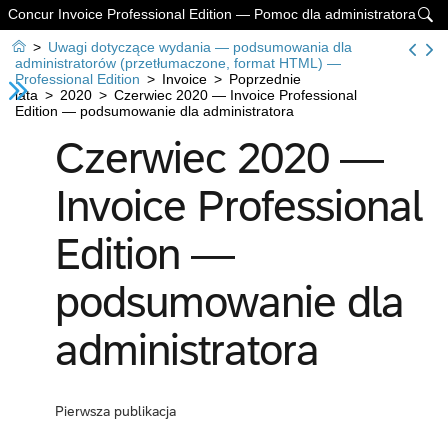
Concur Invoice Professional Edition — Pomoc dla administratora


>
Uwagi dotyczące wydania — podsumowania dla
administratorów (przetłumaczone, format HTML) —
Professional Edition
>
Invoice
>
Poprzednie
lata
>
2020
>
Czerwiec 2020 — Invoice Professional
Edition — podsumowanie dla administratora
Czerwiec 2020 —
Invoice Professional
Edition —
podsumowanie dla
administratora
Pierwsza publikacja