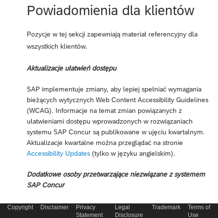
Powiadomienia dla klientów
Pozycje w tej sekcji zapewniają materiał referencyjny dla
wszystkich klientów.
Aktualizacje ułatwień dostępu
SAP implementuje zmiany, aby lepiej spełniać wymagania
bieżących wytycznych Web Content Accessibility Guidelines
(WCAG). Informacje na temat zmian powiązanych z
ułatwieniami dostępu wprowadzonych w rozwiązaniach
systemu SAP Concur są publikowane w ujęciu kwartalnym.
Aktualizacje kwartalne można przeglądać na stronie
Accessibility Updates
(tylko w języku angielskim).
Dodatkowe osoby przetwarzające niezwiązane z systemem
SAP Concur
Lista dodatkowych osób przetwarzających niezwiązanych z
Copyright
Disclaimer
Privacy
Legal
Trademark
Terms of
Statement
Disclosure
Use
systemem Concur jest dostępna tutaj:
SAP Concur list of