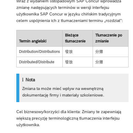
Wraz z wydaniem listopadowym SAP Concur wprowadza
zmianę następujących terminów w wersji interfejsu
użytkownika SAP Concur w języku chińskim tradycyjnym
celem uspójnienia ich z tłumaczeniami terminu „rozdział”:
Bieżące
Tłumaczenie po
Termin angielski
tłumaczenie
zmianie
Distribution/Distributions
發放
分攤
Distributed/Distribute
發放
分攤
Nota
Zmiana ta może mieć wpływ na wewnętrzną
dokumentację firmy i materiały szkoleniowe.
Cel biznesowy/korzyści dla klienta: Zmiany te zapewniają
większą precyzję terminologiczną tłumaczenia interfejsu
użytkownika.