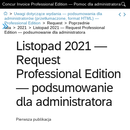
Concur Invoice Professional Edition — Pomoc dla administratora


>
Uwagi dotyczące wydania — podsumowania dla
administratorów (przetłumaczone, format HTML) —
Professional Edition
>
Request
>
Poprzednie
lata
>
2021
>
Listopad 2021 — Request Professional
Edition — podsumowanie dla administratora
Listopad 2021 —
Request
Professional Edition
— podsumowanie
dla administratora
Pierwsza publikacja