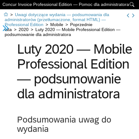
Concur Invoice Professional Edition — Pomoc dla administratora


>
Uwagi dotyczące wydania — podsumowania dla
administratorów (przetłumaczone, format HTML) —
Professional Edition
>
Mobile
>
Poprzednie
lata
>
2020
>
Luty 2020 — Mobile Professional Edition —
podsumowanie dla administratora
Luty 2020 — Mobile
Professional Edition
— podsumowanie
dla administratora
Podsumowania uwag do
wydania