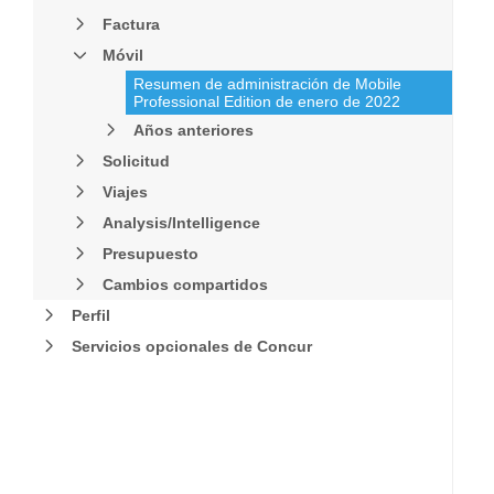
Factura
Móvil
Resumen de administración de Mobile
Professional Edition de enero de 2022
Años anteriores
Solicitud
Viajes
Analysis/Intelligence
Presupuesto
Cambios compartidos
Perfil
Servicios opcionales de Concur