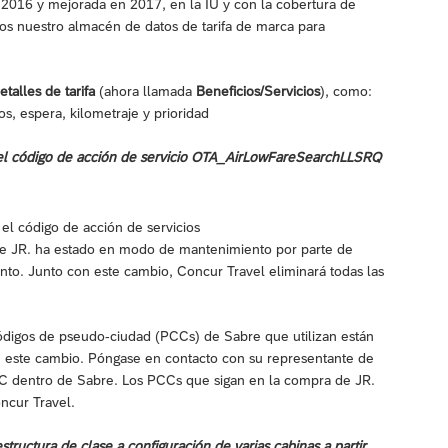
 2016 y mejorada en 2017, en la IU y con la cobertura de
mos nuestro almacén de datos de tarifa de marca para
etalles de tarifa
(ahora llamada
Beneficios/Servicios
), como:
os, espera, kilometraje y prioridad
do el código de acción de servicio OTA_AirLowFareSearchLLSRQ
 el código de acción de servicios
de JR. ha estado en modo de mantenimiento por parte de
o. Junto con este cambio, Concur Travel eliminará todas las
digos de pseudo-ciudad (PCCs) de Sabre que utilizan están
de este cambio. Póngase en contacto con su representante de
CC dentro de Sabre. Los PCCs que sigan en la compra de JR.
ncur Travel.
structura de clase a configuración de varias cabinas a partir