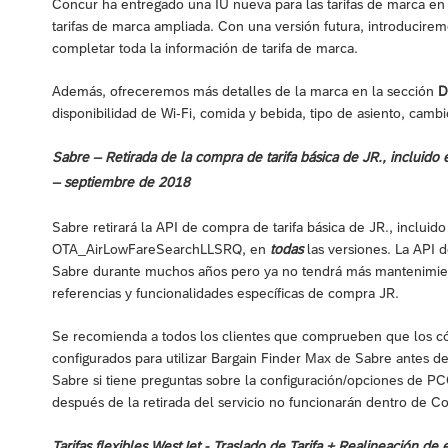
Concur ha entregado una IU nueva para las tarifas de marca en
tarifas de marca ampliada. Con una versión futura, introducire
completar toda la información de tarifa de marca.
Además, ofreceremos más detalles de la marca en la sección
D
disponibilidad de Wi-Fi, comida y bebida, tipo de asiento, cambi
Sabre – Retirada de la compra de tarifa básica de JR., inclui
– septiembre de 2018
Sabre retirará la API de compra de tarifa básica de JR., incluido
OTA_AirLowFareSearchLLSRQ, en
todas
las versiones. La API 
Sabre durante muchos años pero ya no tendrá más mantenimient
referencias y funcionalidades específicas de compra JR.
Se recomienda a todos los clientes que comprueben que los có
configurados para utilizar Bargain Finder Max de Sabre antes 
Sabre si tiene preguntas sobre la configuración/opciones de P
después de la retirada del servicio no funcionarán dentro de Co
Tarifas flexibles WestJet - Traslado de Tarifa + Realineación de e