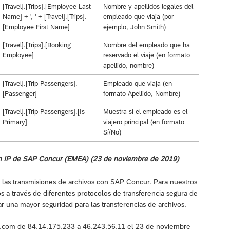
[Travel].[Trips].[Employee Last
Nombre y apellidos legales del
Name] + ', ' + [Travel].[Trips].
empleado que viaja (por
[Employee First Name]
ejemplo, John Smith)
[Travel].[Trips].[Booking
Nombre del empleado que ha
Employee]
reservado el viaje (en formato
apellido, nombre)
[Travel].[Trip Passengers].
Empleado que viaja (en
[Passenger]
formato Apellido, Nombre)
[Travel].[Trip Passengers].[Is
Muestra si el empleado es el
Primary]
viajero principal (en formato
Sí/No)
ción IP de SAP Concur (EMEA) (23 de noviembre de 2019)
de las transmisiones de archivos con SAP Concur. Para nuestros
s a través de diferentes protocolos de transferencia segura de
 una mayor seguridad para las transferencias de archivos.
ns.com de 84.14.175.233 a 46.243.56.11 el 23 de noviembre