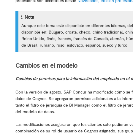
profesional son accesibles desde
Novedades, edición profesion
Nota
Aunque este tema esté disponible en diferentes idiomas, deb
disponible en: Búlgaro, croata, checo, chino tradicional, chi
Reino Unido, finés, francés, francés de Canadá, alemán, hún
de Brasil, rumano, ruso, eslovaco, español, sueco y turco.
Cambios en el modelo
Cambios de permisos para la información del empleado en el 
Con la versión de agosto, SAP Concur ha modificado cómo se fi
datos de Cognos. Se agregaron permisos adicionales a la infor
tanto el filtro de jerarquía de BI Manager como el filtro de jera
del modelo de datos.
Las modificaciones aseguraron que los clientes solo pudieran v
combinación de su rol de usuario de Cognos asignado, sus grup