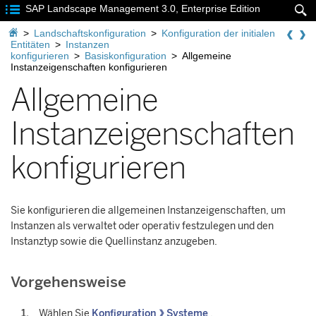

SAP Landscape Management 3.0, Enterprise Edition


>
Landschaftskonfiguration
>
Konfiguration der initialen
Entitäten
>
Instanzen
konfigurieren
>
Basiskonfiguration
>
Allgemeine
Instanzeigenschaften konfigurieren
Allgemeine
Instanzeigenschaften
konfigurieren
Sie konfigurieren die allgemeinen Instanzeigenschaften, um
Instanzen als verwaltet oder operativ festzulegen und den
Instanztyp sowie die Quellinstanz anzugeben.
Vorgehensweise
Wählen Sie
Konfiguration
Systeme
.