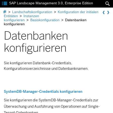

SAP Landscape Management 3.0, Enterprise Edition


>
Landschaftskonfiguration
>
Konfiguration der initialen
Entitäten
>
Instanzen
konfigurieren
>
Basiskonfiguration
>
Datenbanken
konfigurieren
Datenbanken
konfigurieren
Sie konfigurieren Datenbank-Credentials,
Konfigurationsverzeichnisse und Datenbanknamen.
SystemDB-Manager-Credentials konfigurieren
Sie konfigurieren die SystemDB-Manager-Credentials zur
Überwachung und Ausführung von Operationen auf Single-
Tenant-Datenbanken.