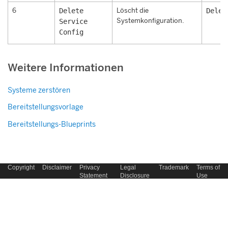
6
Delete
Löscht die
Delet
Systemkonfiguration.
Service
Config
Weitere Informationen
Systeme zerstören
Bereitstellungsvorlage
Bereitstellungs-Blueprints
Copyright
Disclaimer
Privacy
Legal
Trademark
Terms of
Statement
Disclosure
Use