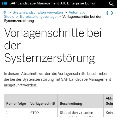

SAP Landscape Management 3.0, Enterprise Edition


>
Systemlandschaften verwalten
>
Automation
Studio
>
Bereitstellungsvorlage
>
Vorlagenschritte bei der
Systemzerstörung
Vorlagenschritte bei
der
Systemzerstörung
In diesem Abschnitt werden die Vorlagenschritte beschrieben,
die bei der Systemzerstörung mit
SAP Landscape Management
ausgeführt werden.
Abhän
Reihenfolge
Vorlagenschritt
Beschreibung
Schrit
1
STOP
Stoppt den virtuellen
Keine