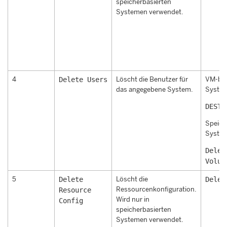
speicherbasierten
Systemen verwendet.
4
Delete Users
Löscht die Benutzer für
VM-bas
das angegebene System.
Syste
DESTR
Speich
Syste
Delet
Volum
5
Delete
Löscht die
Delet
Ressourcenkonfiguration.
Resource
Wird nur in
Config
speicherbasierten
Systemen verwendet.