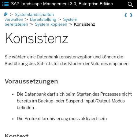

SAP Landscape Management 3.0, Enterprise Edition


>
Systemlandschaften
verwalten
>
Bereitstellung
>
System
bereitstellen
>
System kopieren
>
Konsistenz
Konsistenz
Sie wählen eine Datenbankkonsistenzoption und können die
Ausführung des Schritts für das Klonen der Volumes einplanen.
Voraussetzungen
Die Datenbank darf sich beim Starten des Prozesses nicht
bereits im Backup- oder Suspend-Input/Output-Modus
befinden.
Die Protokollarchivierung muss aktiviert sein.
Kontext