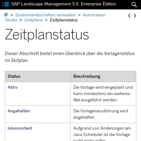

SAP Landscape Management 3.0, Enterprise Edition


>
Systemlandschaften verwalten
>
Automation
Studio
>
Zeitpläne
>
Zeitplanstatus
Zeitplanstatus
Dieser Abschnitt bietet einen Überblick über die Vorlagenstatus
im Zeitplan.
Status
Beschreibung
Aktiv
Die Vorlage wird eingeplant und
kann mindestens ein weiteres
Mal ausgeführt werden.
Angehalten
Die Vorlagenausführung wird
angehalten.
Inkonsistent
Aufgrund von Änderungen am
Java Scheduler ist die Vorlage
nicht mehr gültig.