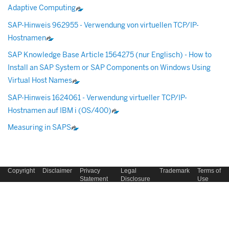
Adaptive Computing
SAP-Hinweis 962955 - Verwendung von virtuellen TCP/IP-
Hostnamen
SAP Knowledge Base Article 1564275 (nur Englisch) - How to
Install an SAP System or SAP Components on Windows Using
Virtual Host Names
SAP-Hinweis 1624061 - Verwendung virtueller TCP/IP-
Hostnamen auf IBM i (OS/400)
Measuring in SAPS
Copyright
Disclaimer
Privacy
Legal
Trademark
Terms of
Statement
Disclosure
Use