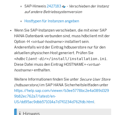
SAP-Hinweis
2427183
-
Verschieben der Instanz
auf andere Betriebssystemversion
Hosttypen für Instanzen angeben
Wenn Sie SAP-Instanzen verschieben, die mit einer
SAP
HANA
-Datenbank verbunden sind, muss hdbclient mit der
Option -H
<virtual-hostname>
installiert sein.
Anderenfalls wird der Eintrag hdbuserstore nur für den
aktuellen physischen Host generiert. Prüfen Sie
<hdbclient-dir>
/install/installation.ini
.
Diese Datei muss den Eintrag HOSTNAME=
<virtual-
hostname>
enthalten.
Weitere Informationen finden Sie unter
Secure User Store
(hdbuserstore)
im
SAP HANA
Sicherheitsleitfaden unter
https://help.sap.com/viewer/b3ee5778bc2e4a089d329
9b82ec762a7/latest/en-
US/dd95ac9dbb571014a7d7f0234d762fdb.html
.
Hinweis