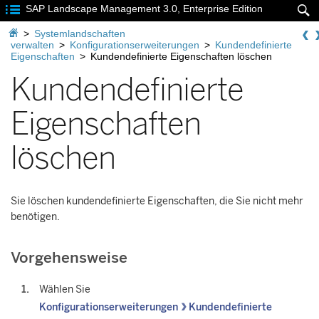

SAP Landscape Management 3.0, Enterprise Edition


>
Systemlandschaften
verwalten
>
Konfigurationserweiterungen
>
Kundendefinierte
Eigenschaften
>
Kundendefinierte Eigenschaften löschen
Kundendefinierte
Eigenschaften
löschen
Sie löschen kundendefinierte Eigenschaften, die Sie nicht mehr
benötigen.
Vorgehensweise
Wählen Sie
Konfigurationserweiterungen
Kundendefinierte