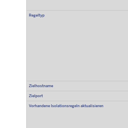
Regeltyp
Zielhostname
Zielport
Vorhandene Isolationsregeln aktualisieren