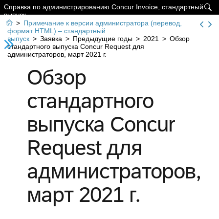
Справка по администрированию Concur Invoice, стандартный

выпуск

>
Примечание к версии администратора (перевод,
формат HTML) – стандартный
выпуск
>
Заявка
>
Предыдущие годы
>
2021
>
Обзор
стандартного выпуска Concur Request для
администраторов, март 2021 г.
Обзор
стандартного
выпуска Concur
Request для
администраторов,
март 2021 г.