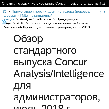
Справка по администрированию Concur Invoice, стандартный

выпуск

>
Примечание к версии администратора (перевод,
формат HTML) – стандартный
выпуск
>
Analysis/Intelligence
>
Предыдущие
годы
>
2018
>
Обзор стандартного выпуска Concur
Analysis/Intelligence для администраторов, июль 2018 г.
Обзор
стандартного
выпуска Concur
Analysis/Intelligence
для
администраторов,
июль 2018 г.