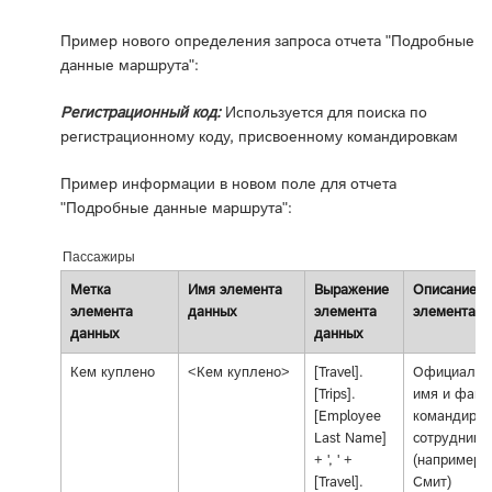
Пример нового определения запроса отчета "Подробные
данные маршрута":
Регистрационный код:
Используется для поиска по
регистрационному коду, присвоенному командировкам
Пример информации в новом поле для отчета
"Подробные данные маршрута":
Пассажиры
Метка
Имя элемента
Выражение
Описание
элемента
данных
элемента
элемента д
данных
данных
Кем куплено
<Кем куплено>
[Travel].
Официальн
[Trips].
имя и фам
[Employee
командиров
Last Name]
сотрудника
+ ', ' +
(например,
[Travel].
Смит)