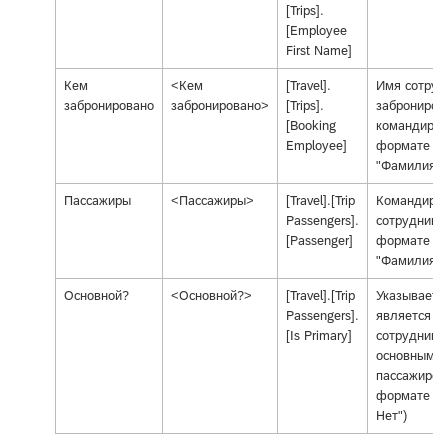
[Trips].
[Employee
First Name]
Кем
<Кем
[Travel].
Имя сотруд
забронировано
забронировано>
[Trips].
заброниров
[Booking
командиров
Employee]
формате
"Фамилия, 
Пассажиры
<Пассажиры>
[Travel].[Trip
Командиро
Passengers].
сотрудник (
[Passenger]
формате
"Фамилия, 
Основной?
<Основной?>
[Travel].[Trip
Указывает,
Passengers].
является л
[Is Primary]
сотрудник
основным
пассажиром
формате "Д
Нет")