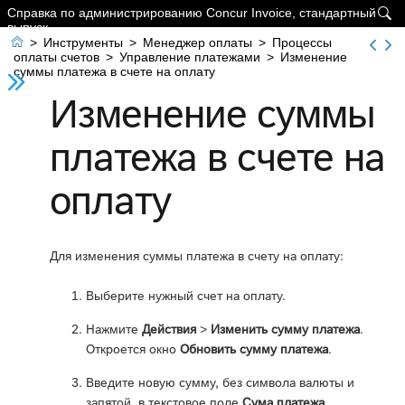
Справка по администрированию Concur Invoice, стандартный

выпуск

>
Инструменты
>
Менеджер оплаты
>
Процессы
оплаты счетов
>
Управление платежами
>
Изменение
суммы платежа в счете на оплату
Изменение суммы
платежа в счете на
оплату
Для изменения суммы платежа в счету на оплату:
Выберите нужный счет на оплату.
Нажмите
Действия
>
Изменить сумму платежа
.
Откроется окно
Обновить сумму платежа
.
Введите новую сумму, без символа валюты и
запятой, в текстовое поле
Сума платежа
.