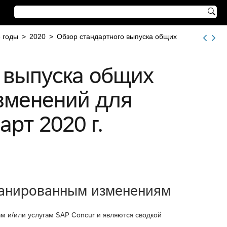

 годы
>
2020
>
Обзор стандартного выпуска общих
 выпуска общих
зменений для
рт 2020 г.
ланированным изменениям
м и/или услугам SAP Concur и являются сводкой