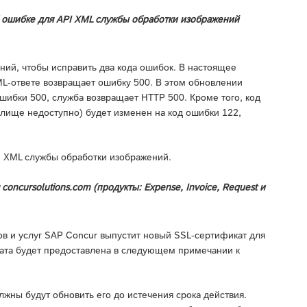
 ошибке для API XML службы обработки изображений
ий, чтобы исправить два кода ошибок. В настоящее
ML-ответе возвращает ошибку 500. В этом обновлении
шибки 500, служба возвращает HTTP 500. Кроме того, код
лище недоступно) будет изменен на код ошибки 122,
 XML службы обработки изображений.
ncursolutions.com (продукты: Expense, Invoice, Request и
в и услуг SAP Concur выпустит новый SSL-сертификат для
иката будет предоставлена в следующем примечании к
жны будут обновить его до истечения срока действия.