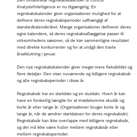
Analysis/Intelligence er nu tilgængelig. En
regnskabskalender giver organisationer mulighed for at
definere deres regnskabsperioder uafhængigt af
standardkalenderåret. Mange organisationer definerer deres
egne kalendere, så deres regnskabsaflæggelse passer til
virksomhedens sæsoner, så de kan sammenligne resultatet
med direkte konkurrenter og for at undgå den travle
årsafslutning i januar.
Den nye regnskabskalender giver meget mere fleksibilitet og
flere detaljer. Den viser nuværende og tidligere regnskabsår
og alle regnskabsperioder i disse år.
Regnskabsår har en startdato og en slutdato. Hvert år kan
have en forskellig længde for at imødekomme skudår og
korte år eller lange år. (Organisationer bruger korte år og
lange år, når de ændrer startdatoen for deres regnskabsår).
Regnskabsår kan ikke overlappe med tidligere regnskabsår,
og der må ikke være huller mellem regnskabsår eller
mellem regnskabsperioder.