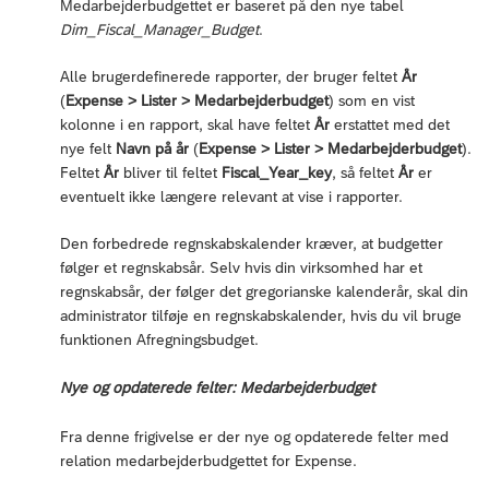
Medarbejderbudgettet er baseret på den nye tabel
Dim_Fiscal_Manager_Budget
.
Alle brugerdefinerede rapporter, der bruger feltet
År
(
Expense > Lister > Medarbejderbudget
) som en vist
kolonne i en rapport, skal have feltet
År
erstattet med det
nye felt
Navn på år
(
Expense > Lister > Medarbejderbudget
).
Feltet
År
bliver til feltet
Fiscal_Year_key
, så feltet
År
er
eventuelt ikke længere relevant at vise i rapporter.
Den forbedrede regnskabskalender kræver, at budgetter
følger et regnskabsår. Selv hvis din virksomhed har et
regnskabsår, der følger det gregorianske kalenderår, skal din
administrator tilføje en regnskabskalender, hvis du vil bruge
funktionen Afregningsbudget.
Nye og opdaterede felter: Medarbejderbudget
Fra denne frigivelse er der nye og opdaterede felter med
relation medarbejderbudgettet for Expense.