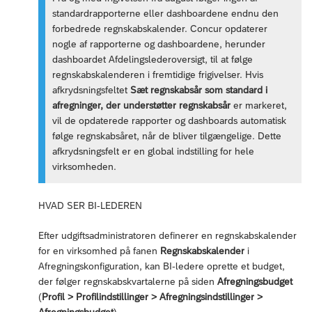
standardrapporterne eller dashboardene endnu den
forbedrede regnskabskalender. Concur opdaterer
nogle af rapporterne og dashboardene, herunder
dashboardet Afdelingslederoversigt, til at følge
regnskabskalenderen i fremtidige frigivelser. Hvis
afkrydsningsfeltet
Sæt regnskabsår som standard i
afregninger, der understøtter regnskabsår
er markeret,
vil de opdaterede rapporter og dashboards automatisk
følge regnskabsåret, når de bliver tilgængelige. Dette
afkrydsningsfelt er en global indstilling for hele
virksomheden.
HVAD SER BI-LEDEREN
Efter udgiftsadministratoren definerer en regnskabskalender
for en virksomhed på fanen
Regnskabskalender
i
Afregningskonfiguration, kan BI-ledere oprette et budget,
der følger regnskabskvartalerne på siden
Afregningsbudget
(
Profil > Profilindstillinger > Afregningsindstillinger >
Afregningsbudget
).