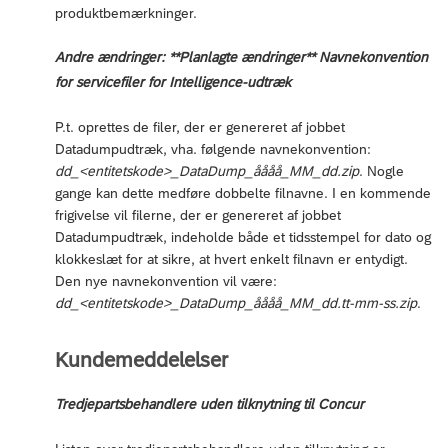
produktbemærkninger.
Andre ændringer: **Planlagte ændringer** Navnekonvention
for servicefiler for Intelligence-udtræk
P.t. oprettes de filer, der er genereret af jobbet
Datadumpudtræk, vha. følgende navnekonvention:
dd_<entitetskode>_DataDump_åååå_MM_dd.zip
. Nogle
gange kan dette medføre dobbelte filnavne. I en kommende
frigivelse vil filerne, der er genereret af jobbet
Datadumpudtræk, indeholde både et tidsstempel for dato og
klokkeslæt for at sikre, at hvert enkelt filnavn er entydigt.
Den nye navnekonvention vil være:
dd_<entitetskode>_DataDump_åååå_MM_dd.tt-mm-ss.zip
.
Kundemeddelelser
Tredjepartsbehandlere uden tilknytning til Concur