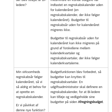
ledere?
indtastet en regnskabskalender uden
for kalenderåret (en
regnskabskalender, der ikke følger
kalenderåret). Budgetter til
regnskabsår uden for kalenderåret
migreres ikke.
Budgetter til regnskabsår uden for
kalenderåret kan ikke migreres på
grund af forskellene mellem
kalenderkvartaler og
regnskabskvartaler, der ikke følger
kalenderkvartalerne.
Min virksomheds
Budgetfunktionen blev forbedret, så
regnskabsår følger
budgetter kan knyttes til
kalenderåret, så vi
regnskabskvartaler. En
så aldrig et behov for
udgiftsadministrator skal definere en
at oprette en
regnskabskalender, for at Bi-ledere
regnskabskalender.
kan tilføje og vedligeholde sine
budgetter på siden
Afregningsbudget
.
Er vi påvirket af
denne nye funktion?