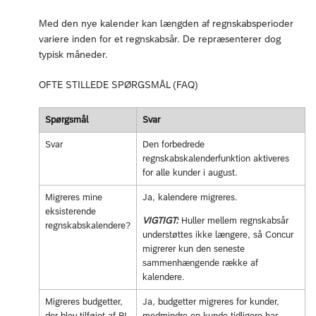
Med den nye kalender kan længden af regnskabsperioder
variere inden for et regnskabsår. De repræsenterer dog
typisk måneder.
OFTE STILLEDE SPØRGSMÅL (FAQ)
Spørgsmål
Svar
Svar
Den forbedrede
regnskabskalenderfunktion aktiveres
for alle kunder i august.
Migreres mine
Ja, kalendere migreres.
eksisterende
VIGTIGT:
Huller mellem regnskabsår
regnskabskalendere?
understøttes ikke længere, så Concur
migrerer kun den seneste
sammenhængende række af
kalendere.
Migreres budgetter,
Ja, budgetter migreres for kunder,
der blev tilføjet af BI-
medmindre en kunde tidligere har