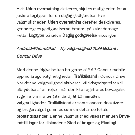
Hvis
Uden overnatning
aktiveres, skjules muligheden for at
justere logitypen for en daglig godtgørelse. Hvis
valgmuligheden
Uden overnatning
derefter deaktiveres,
genberegnes godtgørelserne baseret på kalenderdage.
Feltet
Logitype
på siden
Daglig godtgørelse
vises igen.
Android/iPhone/iPad – Ny valgmulighed Trafiktilstand i
Concur Drive
Med denne frigivelse kan brugerne af SAP Concur mobile
app nu bruge valgmuligheden
Trafiktilstand
i Concur Drive.
Når denne valgmulighed aktiveres, vil tidsgodtgørelsen til
afbrydelse af en rejse - når der ikke registreres bevægelse -
stige fra 5 minutter (standard) til 10 minutter.
Valgmuligheden
Trafiktilstand
er som standard deaktiveret,
og brugervalget gemmes som en del af de lokale
profilindstillinger. Denne valgmulighed vises i menuen
Drive-
indstillinger
for tilstandene
Start af bruger
og
Planlagt
.