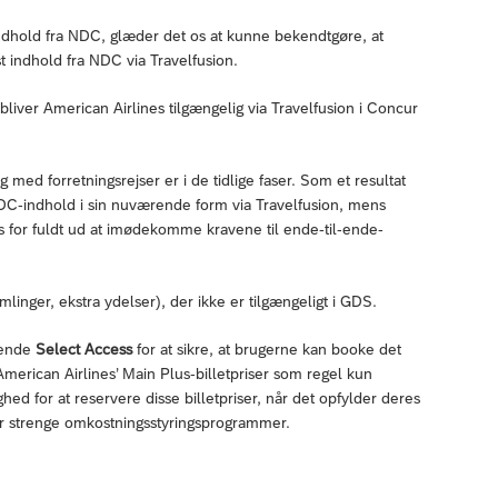
. indhold fra NDC, glæder det os at kunne bekendtgøre, at
t indhold fra NDC via Travelfusion.
bliver American Airlines tilgængelig via Travelfusion i Concur
med forretningsrejser er i de tidlige faser. Som et resultat
NDC-indhold i sin nuværende form via Travelfusion, mens
s for fuldt ud at imødekomme kravene til ende-til-ende-
linger, ekstra ydelser), der ikke er tilgængeligt i GDS.
vende
Select Access
for at sikre, at brugerne kan booke det
American Airlines’ Main Plus-billetpriser som regel kun
ed for at reservere disse billetpriser, når det opfylder deres
for strenge omkostningsstyringsprogrammer.