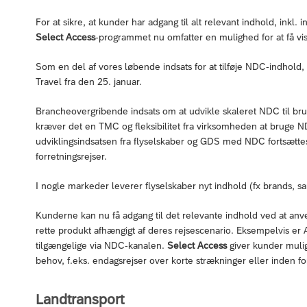
For at sikre, at kunder har adgang til alt relevant indhold, inkl
Select Access
-programmet nu omfatter en mulighed for at få vis
Som en del af vores løbende indsats for at tilføje NDC-indhold, 
Travel fra den 25. januar.
Brancheovergribende indsats om at udvikle skaleret NDC til brug 
kræver det en TMC og fleksibilitet fra virksomheden at bruge 
udviklingsindsatsen fra flyselskaber og GDS med NDC fortsætte
forretningsrejser.
I nogle markeder leverer flyselskaber nyt indhold (fx brands, sam
Kunderne kan nu få adgang til det relevante indhold ved at an
rette produkt afhængigt af deres rejsescenario. Eksempelvis er 
tilgængelige via NDC-kanalen.
Select Access
giver kunder muligh
behov, f.eks. endagsrejser over korte strækninger eller inden 
Landtransport