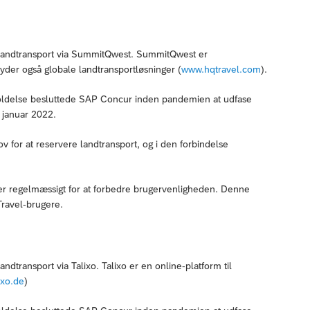
e landtransport via SummitQwest. SummitQwest er
byder også globale landtransportløsninger (
www.hqtravel.com
).
holdelse besluttede SAP Concur inden pandemien at udfase
i januar 2022.
 for at reservere landtransport, og i den forbindelse
der regelmæssigt for at forbedre brugervenligheden. Denne
Travel-brugere.
ndtransport via Talixo. Talixo er en online-platform til
ixo.de
)