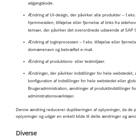
adgangskode.
Ændring af UI-design, der påvirker alle produkter – f.eks
hjemmesiden, tilføjelse eller fjernelse af links fra sideh
temaer, der påvirker det overordnede udseende af SAP 
Ændring af loginprocessen – f.eks. tilføjelse eller fjerne
domænenavn og bekræftet e-mail.
Ændring af produktions- eller testmiljøer.
Ændringer, der påvirker indstillinger for hele webstedet, æ
konfiguration af indstillinger for hele webstedet eller glob
Brugeradministration, ændringer af produktindstillinger fo
administrationsværktøjer.
Denne ændring reducerer duplikeringen af oplysninger, da de 
oplysninger og udgør en enkelt kilde til delte ændringer og æn
Diverse