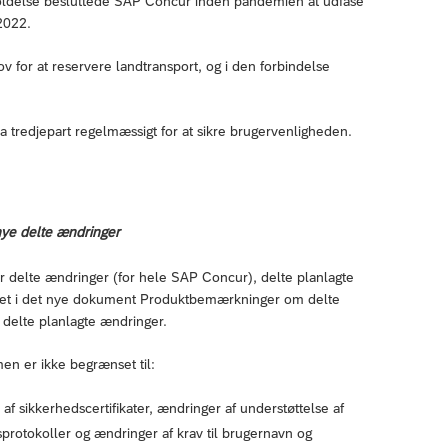
holdelse besluttede SAP Concur inden pandemien at udfase
 2022.
 for at reservere landtransport, og i den forbindelse
 tredjepart regelmæssigt for at sikre brugervenligheden.
nye delte ændringer
 delte ændringer (for hele SAP Concur), delte planlagte
vet i det nye dokument Produktbemærkninger om delte
delte planlagte ændringer.
en er ikke begrænset til:
af sikkerhedscertifikater, ændringer af understøttelse af
sprotokoller og ændringer af krav til brugernavn og