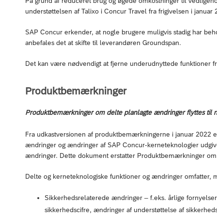
På grund af reduceret brug og øgede omkostninger til vedlige
understøttelsen af Talixo i Concur Travel fra frigivelsen i januar
SAP Concur erkender, at nogle brugere muligvis stadig har behov
anbefales det at skifte til leverandøren Groundspan.
Det kan være nødvendigt at fjerne underudnyttede funktioner fra
Produktbemærkninger
Produktbemærkninger om delte planlagte ændringer flyttes til 
Fra udkastversionen af produktbemærkningerne i januar 2022 er
ændringer og ændringer af SAP Concur-kerneteknologier udgi
ændringer. Dette dokument erstatter Produktbemærkninger om 
Delte og kerneteknologiske funktioner og ændringer omfatter, m
Sikkerhedsrelaterede ændringer – f.eks. årlige fornyelser 
sikkerhedscifre, ændringer af understøttelse af sikkerhed