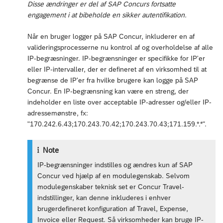
Disse ændringer er del af SAP Concurs fortsatte
engagement i at bibeholde en sikker autentifikation.
Når en bruger logger på SAP Concur, inkluderer en af
valideringsprocesserne nu kontrol af og overholdelse af alle
IP-begræsninger. IP-begrænsninger er specifikke for IP'er
eller IP-intervaller, der er defineret af en virksomhed til at
begrænse de IP'er fra hvilke brugere kan logge på SAP
Concur. En IP-begrænsning kan være en streng, der
indeholder en liste over acceptable IP-adresser og/eller IP-
adressemønstre, fx:
"170.242.6.43;170.243.70.42;170.243.70.43;171.159.*.*".
Note
IP-begrænsninger indstilles og ændres kun af SAP
Concur ved hjælp af en modulegenskab. Selvom
modulegenskaber teknisk set er Concur Travel-
indstillinger, kan denne inkluderes i enhver
brugerdefineret konfiguration af Travel, Expense,
Invoice eller Request. Så virksomheder kan bruge IP-