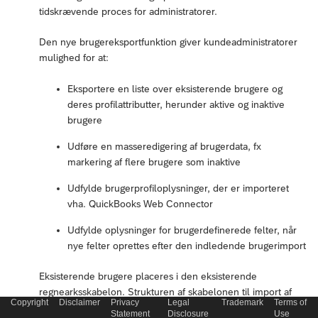
tidskrævende proces for administratorer.
Den nye brugereksportfunktion giver kundeadministratorer
mulighed for at:
Eksportere en liste over eksisterende brugere og
deres profilattributter, herunder aktive og inaktive
brugere
Udføre en masseredigering af brugerdata, fx
markering af flere brugere som inaktive
Udfylde brugerprofiloplysninger, der er importeret
vha. QuickBooks Web Connector
Udfylde oplysninger for brugerdefinerede felter, når
nye felter oprettes efter den indledende brugerimport
Eksisterende brugere placeres i den eksisterende
regnearksskabelon. Strukturen af skabelonen til import af
Copyright
Disclaimer
Privacy
Legal
Trademark
Terms of
medarbejderregnearket forbliver den samme, bortset fra at
Statement
Disclosure
Use