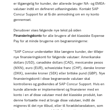
er tilgængelig for kunder, der allerede bruger NA- og EMEA-
valutaer indtil en defineret udfasningsdato. Kontakt SAP
Concur Support for at få din anmodning om en ny konto
gennemset.
Derudover vises følgende nye tekst på siden
Finansieringskonto
for alle brugere af det klassiske Expense
Pay for at minde brugerne om begrænsningerne:
"SAP Concur understøtter ikke længere kunder, der tilføjer
nye finansieringskonti for følgende valutaer: Amerikanske
dollars (USD), canadiske dollars (CAD), mexicanske pesos
(MXN), euro (EUR), schweiziske franc (CHF), danske kroner
(DKK), svenske kroner (SEK) eller britiske pund (GBP). Nye
finansieringskonti i disse begrænsede valutaer skal
kontrolleres og godkendes af SAP Concur Support. Hvis en
kunde allerede er implementeret og finansierer med en
konto i en af disse valutaer med det klassiske produkt, kan
denne fortsætte med at bruge disse valutaer, indtil de
migreres til det nye tilbud, eller til forældelsesdatoen, som