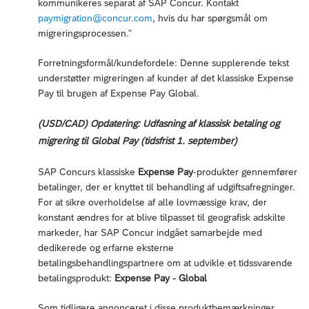
kommunikeres separat af SAP Concur. Kontakt
paymigration@concur.com
, hvis du har spørgsmål om
migreringsprocessen."
Forretningsformål/kundefordele: Denne supplerende tekst
understøtter migreringen af kunder af det klassiske Expense
Pay til brugen af Expense Pay Global.
(USD/CAD) Opdatering: Udfasning af klassisk betaling og
migrering til Global Pay (tidsfrist 1. september)
SAP Concurs klassiske
Expense Pay
-produkter gennemfører
betalinger, der er knyttet til behandling af udgiftsafregninger.
For at sikre overholdelse af alle lovmæssige krav, der
konstant ændres for at blive tilpasset til geografisk adskilte
markeder, har SAP Concur indgået samarbejde med
dedikerede og erfarne eksterne
betalingsbehandlingspartnere om at udvikle et tidssvarende
betalingsprodukt:
Expense Pay - Global
Som tidligere annonceret i disse produktbemærkninger