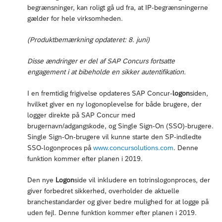
begrænsninger, kan roligt gå ud fra, at IP-begrænsningerne
gælder for hele virksomheden.
(Produktbemærkning opdateret: 8. juni)
Disse ændringer er del af SAP Concurs fortsatte
engagement i at bibeholde en sikker autentifikation.
I en fremtidig frigivelse opdateres SAP Concur-
logon
siden,
hvilket giver en ny logonoplevelse for både brugere, der
logger direkte på SAP Concur med
brugernavn/adgangskode, og Single Sign-On (SSO)-brugere.
Single Sign-On-brugere vil kunne starte den SP-indledte
SSO-logonproces på
www.concursolutions.com
. Denne
funktion kommer efter planen i 2019.
Den nye
Logon
side vil inkludere en totrinslogonproces, der
giver forbedret sikkerhed, overholder de aktuelle
branchestandarder og giver bedre mulighed for at logge på
uden fejl. Denne funktion kommer efter planen i 2019.