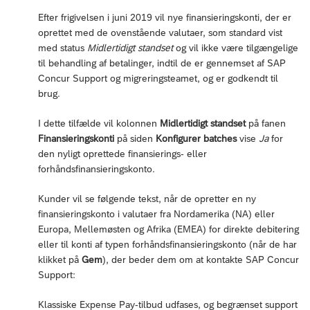
Efter frigivelsen i juni 2019 vil nye finansieringskonti, der er
oprettet med de ovenstående valutaer, som standard vist
med status
Midlertidigt standset
og vil ikke være tilgængelige
til behandling af betalinger, indtil de er gennemset af SAP
Concur Support og migreringsteamet, og er godkendt til
brug.
I dette tilfælde vil kolonnen
Midlertidigt standset
på fanen
Finansieringskonti
på siden
Konfigurer batches
vise
Ja
for
den nyligt oprettede finansierings- eller
forhåndsfinansieringskonto.
Kunder vil se følgende tekst, når de opretter en ny
finansieringskonto i valutaer fra Nordamerika (NA) eller
Europa, Mellemøsten og Afrika (EMEA) for direkte debitering
eller til konti af typen forhåndsfinansieringskonto (når de har
klikket på
Gem
), der beder dem om at kontakte SAP Concur
Support:
Klassiske Expense Pay-tilbud udfases, og begrænset support